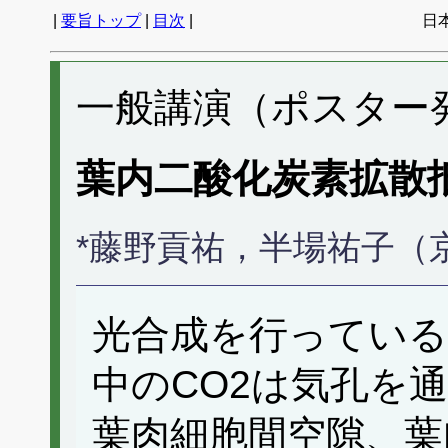
|
要旨トップ
|
目次
|
日
一般講演（ポスター発表
葉内二酸化炭素拡散
*藤野貢祐，半場祐子（
光合成を行っている
中のCO2は気孔を
葉肉細胞間空隙、葉