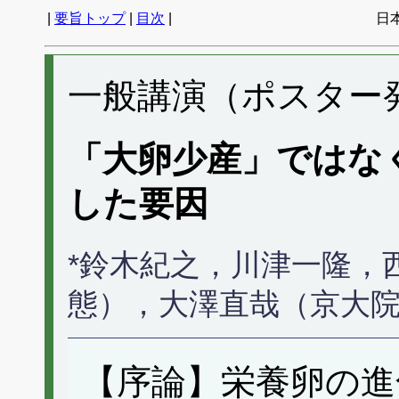
|
要旨トップ
|
目次
|
日
一般講演（ポスター発表
「大卵少産」ではな
した要因
*鈴木紀之，川津一隆，
態），大澤直哉（京大
【序論】栄養卵の進