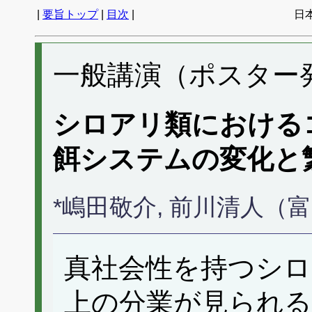
|
要旨トップ
|
目次
|
日
一般講演（ポスター発表
シロアリ類における
餌システムの変化と
*嶋田敬介, 前川清人（
真社会性を持つシロ
上の分業が見られる