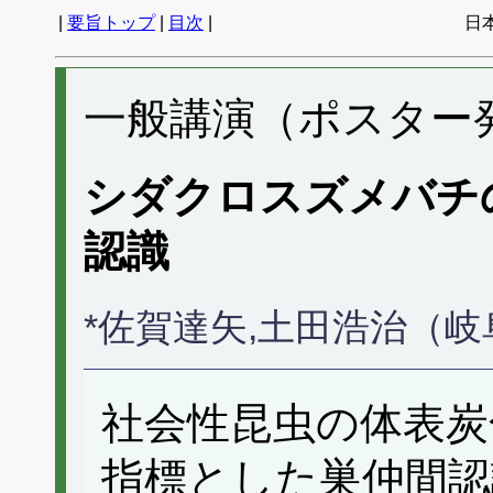
|
要旨トップ
|
目次
|
日
一般講演（ポスター発表
シダクロスズメバチ
認識
*佐賀達矢,土田浩治（
社会性昆虫の体表炭
指標とした巣仲間認