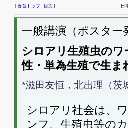
|
要旨トップ
|
目次
|
日
一般講演（ポスター発表
シロアリ生殖虫のワ
性・単為生殖で生ま
*滋田友恒，北出理（茨
シロアリ社会は、
ンフ、生殖虫等の