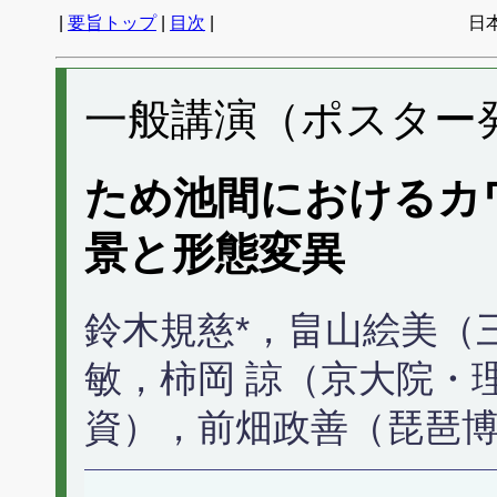
|
要旨トップ
|
目次
|
日
一般講演（ポスター発表
ため池間におけるカ
景と形態変異
鈴木規慈*，畠山絵美（
敏，柿岡 諒（京大院・
資），前畑政善（琵琶