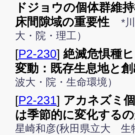
ドジョウの個体群維持
床間隙域の重要性
*
大・院・理工）
[
P2-230
]
絶滅危惧種ヒ
変動：既存生息地と創
波大・院・生命環境）
[
P2-231
]
アカネズミ個
は季節的に変化するの
星崎和彦(秋田県立大 生