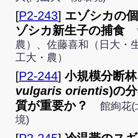
[
P2-243
]
エゾシカの
ゾシカ新生子の捕食
農）、佐藤喜和（日大・
工大・農）
[
P2-244
]
小規模分断林
vulgaris orientis
)の
質が重要か？
館絢花(
境)