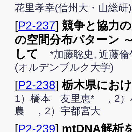
花里孝幸(信州大・山総研)
[
P2-237
]
競争と協力の
の空間分布パターン 
して
*加藤聡史, 近藤倫
(オルデンブルク大学)
[
P2-238
]
栃木県におけ
1）橋本 友里恵* ，2
農 ，2）宇都宮大
[
P2-239
]
mtDNA解