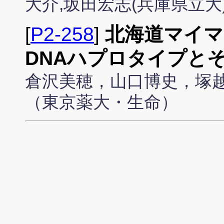
大介,坂田宏志(兵庫県立大
[
P2-258
]
北海道マイ
DNAハプロタイプと
倉沢美穂，山口博史，塚
（東京薬大・生命）