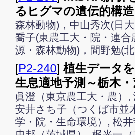
るヒグマの遺伝的構造
森林動物)，中山秀次(日
喬子(東農工大・院・連合
源・森林動物)，間野勉(北
[
P2-240
]
植生データを
生息適地予測～栃木・
眞澄（東京農工大・農）,
安井さち子（つくば市並木）
学・院・生命環境）, 松井
忠邦（茨城県）, 梶光一