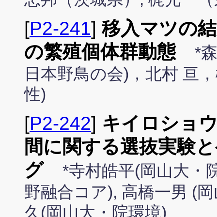
[
P2-241
]
移入マツの結
の繁殖個体群動態
*
日本野鳥の会)，北村 亘，
性)
[
P2-242
]
キイロショ
間に関する選抜実験と
グ
*寺村皓平(岡山大・院
野融合コア), 高橋一男 
久(岡山大・院環境)