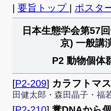
|
要旨トップ
|
ポスタ
日本生態学会第57回全
京) 一般
P2 動物個体群
[
P2-209
]
カラフトマス
田健太郎・森田晶子・福若
[
P2-210
]
糞DNAから