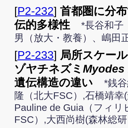
[
P2-232
]
首都圏に分布
伝的多様性
*長谷和
男（放大・教養）、嶋田
[
P2-233
]
局所スケール
ゾヤチネズミ
Myodes 
遺伝構造の違い
*銭
隆（北大FSC）,石橋靖幸
Pauline de Guia
FSC）,大西尚樹(森林総研