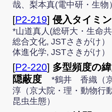
哉、梨本真(電中研・生物
[
P2-219
]
侵入タイミン
*山道真人(総研大・生命共
総合文化, JSTさきが
体進化学, JSTさきがけ）
[
P2-220
]
多型頻度の緯
隠蔽度
*鶴井 香織（
淳（京大院・理・動物行動
昆虫生態）