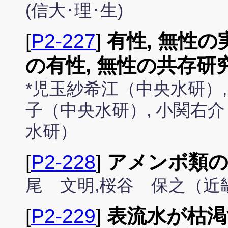
(信大･理･生)
[
P2-227
]
有性, 無性
の有性, 無性の共存研究 
*児玉紗希江（中央水研）,
子（中央水研）, 小関右介
水研）
[
P2-228
]
アメンボ類の
尾 文明,桜谷 保之（近
[
P2-229
]
表流水が枯渇