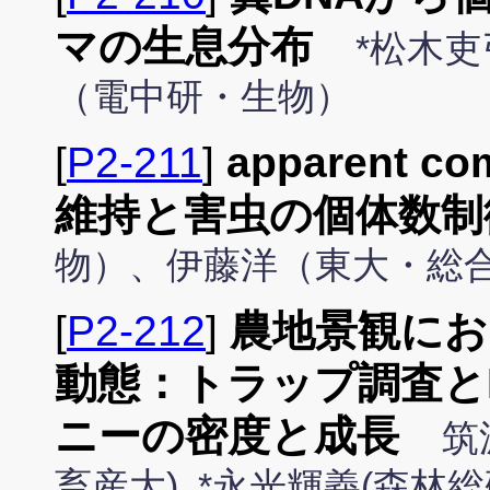
マの生息分布
*松木
（電中研・生物）
[
P2-211
]
apparent 
維持と害虫の個体数制
物）、伊藤洋（東大・総
[
P2-212
]
農地景観にお
動態：トラップ調査と
ニーの密度と成長
筑
畜産大), *永光輝義(森林総