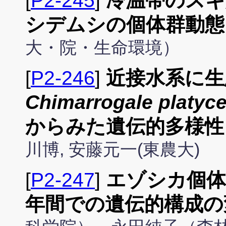
[
P2-245
]
冷温帯のスギ
シデムシの個体群動態
大・院・生命環境）
[
P2-246
]
近接水系に生
Chimarrogale platyc
からみた遺伝的多様性
川博, 安藤元一(東農大)
[
P2-247
]
エゾシカ個体
年間での遺伝的構成の