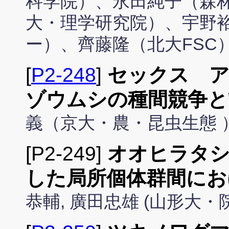
科学院）、永田純子（森
大・理学研究院）、宇野
ー）、齊藤隆（北大FSC
[
P2-248
]
セックス 
ゾウムシの種間競争と
義（京大・農・昆虫生態 
[P2-249]
オオヒラタシ
した局所個体群間にお
恭輔, 廣田忠雄 (山形大・