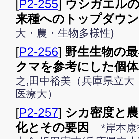
[
P2-255
]
ウシガエルの
来種へのトップダウン
大・農・生物多様性)
[
P2-256
]
野生生物の最
クマを参考にした個体
之,田中裕美（兵庫県立大
医療大）
[
P2-257
]
シカ密度と農
化とその要因
*岸本康