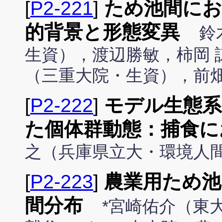
[
P2-221
]
ため池間に
的背景と形態変異
鈴
生資），渡辺勝敏，柿岡 
（三重大院・生資），前
[
P2-222
]
モデル生態系
た個体群動態：捕食に
之（兵庫県立大・環境人
[
P2-223
]
農業用ため池
間分布
*宮崎佑介（東大