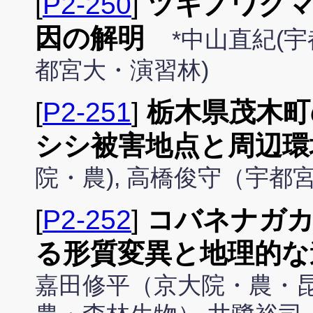
[
P2-250
]
ツキノワグマ
因の解明
*中山直紀(
都宮大・演習林)
[
P2-251
]
栃木県茂木町
シシ被害地点と周辺環
院・農), 高橋俊守（宇
[
P2-252
]
コバネナガ
る形質変異と地理的な
嘉田修平（京大院・農・昆