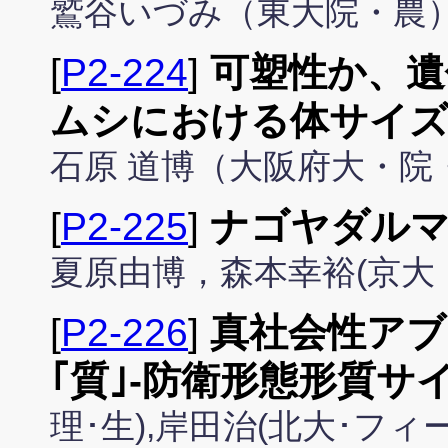
鷲谷いづみ（東大院・農
[
P2-224
]
可塑性か、遺
ムシにおける体サイ
石原 道博（大阪府大・院
[
P2-225
]
ナゴヤダル
夏原由博，森本幸裕(京大
[
P2-226
]
真社会性アブ
｢質｣-防衛形態形質サ
理･生),岸田治(北大･フ