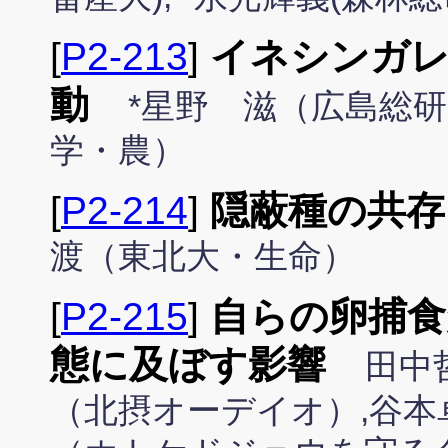
[
P2-213
]
イネシンガレ
動
*星野 滋（広島総
学・農）
[
P2-214
]
隠蔽種の共存
渡（東北大・生命）
[
P2-215
]
自らの卵捕食
態に及ぼす影響
田中
（北摂オーデイオ）,谷本