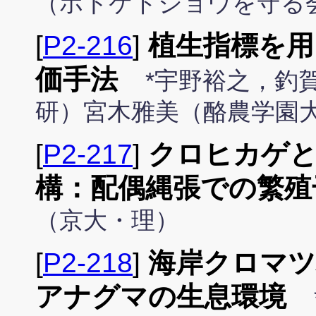
（ホトケドジョウを守る
[
P2-216
]
植生指標を用
価手法
*宇野裕之，釣
研）宮木雅美（酪農学園
[
P2-217
]
クロヒカゲ
構：配偶縄張での繁殖
（京大・理）
[
P2-218
]
海岸クロマツ
アナグマの生息環境