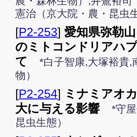
農・森林生物）,井鷺裕司
憲治（京大院・農・昆虫
[
P2-253
]
愛知県弥勒山
のミトコンドリアハ
て
*白子智康,大塚裕貴
物）
[
P2-254
]
ミナミアオカ
大に与える影響
*守
昆虫生態）