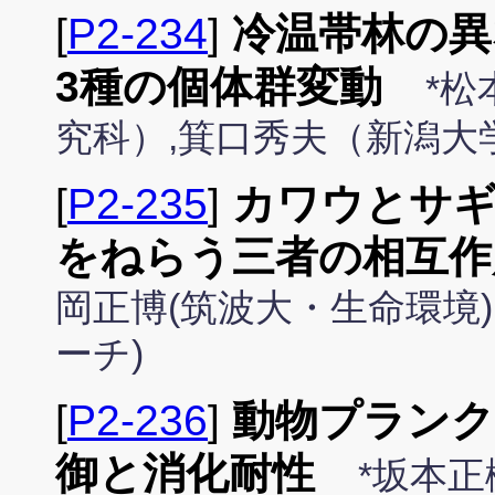
[
P2-234
]
冷温帯林の異
3種の個体群変動
*
究科）,箕口秀夫（新潟大
[
P2-235
]
カワウとサギ
をねらう三者の相互作
岡正博(筑波大・生命環境)
ーチ)
[
P2-236
]
動物プランク
御と消化耐性
*坂本正