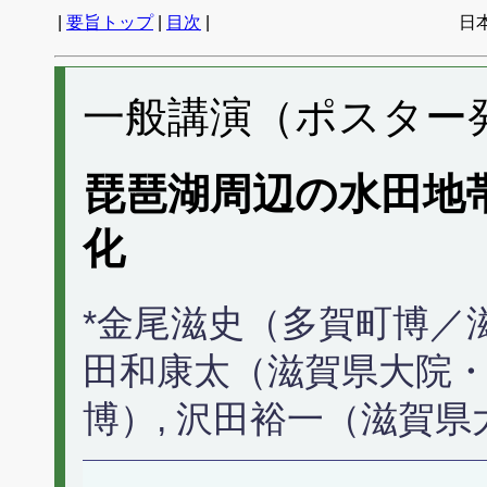
|
要旨トップ
|
目次
|
日
一般講演（ポスター発表
琵琶湖周辺の水田地
化
*金尾滋史（多賀町博／滋
田和康太（滋賀県大院・
博）, 沢田裕一（滋賀