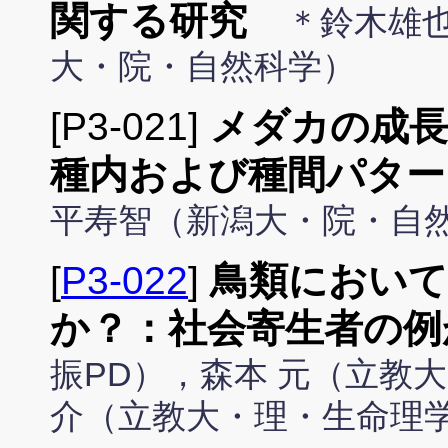
関する研究
＊鈴木雄
大・院・自然科学）
[P3-021]
メダカの成長
種内および種間パター
平寿智（新潟大・院・自
[
P3-022
]
鳥類において
か？：社会寄生者の例
振PD），森本 元（立教
介（立教大・理・生命理