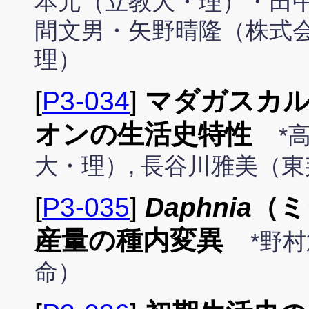
本元（立教大・理）・田中啓
間文男・矢野晴隆（株式会
理）
[
P3-034
]
マダガスカ
オンの生活史特性
*
大・理）, 長谷川雅美（
[
P3-035
]
Daphnia
（ミ
産量の種内変異
*野
命）