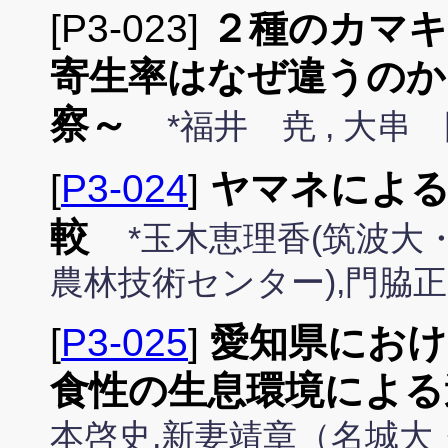
[P3-023]
２種のカマ
寄生率はなぜ違うのか
察～
*福井 尭 , 大串
[
P3-024
]
ヤマネによる
較
*玉木恵理香(筑波大
農林技術センター),門脇正
[
P3-025
]
愛知県にお
食性の生息環境による
本啓史,新妻靖章（名城大