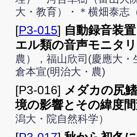
大・教育）・＊横畑泰志
[
P3-015
]
自動録音装置
エル類の音声モニタリ
農），福山欣司(慶應大・
倉本宣(明治大・農)
[P3-016]
メダカの尻鰭
境の影響とその緯度間
潟大・院自然科学）