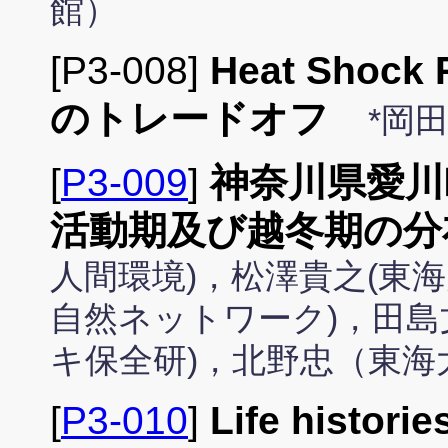
館）
[P3-008]
Heat Sho
のトレードオフ
*岡
[
P3-009
]
神奈川県愛川
活動期及び越冬期の分
人間環境)，松澤貴之(東
自然ネットワーク)，田島
キ保全研)，北野忠（東海
[
P3-010
]
Life histori