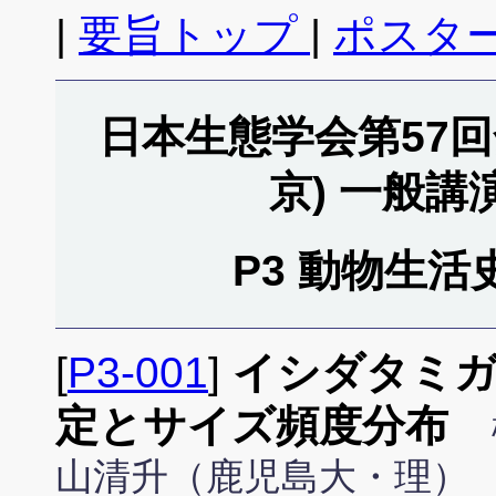
|
要旨トップ
|
ポスタ
日本生態学会第57回全
京) 一般
P3 動物生活史
[
P3-001
]
イシダタミガ
定とサイズ頻度分布
山清升（鹿児島大・理）