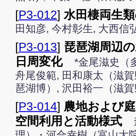
[
P3-012
]
水田棲両生類
田知彦, 今村彰生, 大西
[
P3-013
]
琵琶湖周辺の
日周変化
*金尾滋史（
舟尾俊範, 田和康太（滋賀
琶湖博）, 沢田裕一（滋
[
P3-014
]
農地および
空間利用と活動様式
理）・河合幸樹（富山大