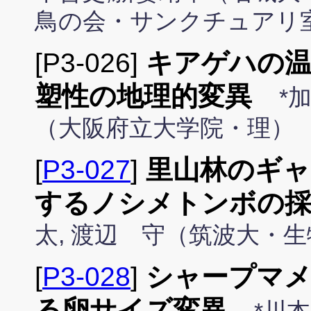
鳥の会・サンクチュアリ
[P3-026]
キアゲハの温
塑性の地理的変異
*
（大阪府立大学院・理）
[
P3-027
]
里山林のギャ
するノシメトンボの採
太, 渡辺 守（筑波大・
[
P3-028
]
シャープマ
る卵サイズ変異