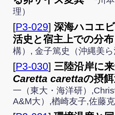
*川
理）
[
P3-029
]
深海ハコエ
活史と宿主上での分布
構）, 金子篤史（沖縄美
[
P3-030
]
三陸沿岸に来
Caretta caretta
の摂餌
一（東大・海洋研）,Christo
A&M大）,楢崎友子,佐藤