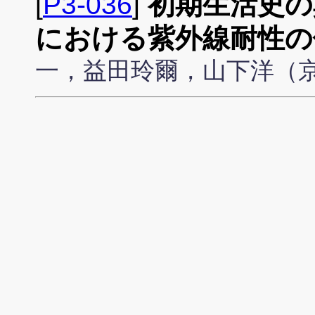
[
P3-036
]
初期生活史の
における紫外線耐性の
一，益田玲爾，山下洋（