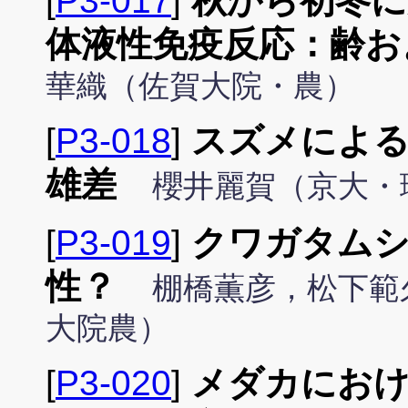
[
P3-017
]
秋から初冬
体液性免疫反応：齢お
華織（佐賀大院・農）
[
P3-018
]
スズメによ
雄差
櫻井麗賀（京大・
[
P3-019
]
クワガタムシ
性？
棚橋薫彦，松下範
大院農）
[
P3-020
]
メダカにおけ