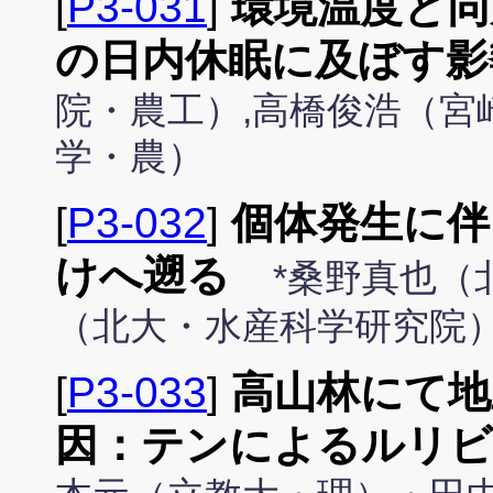
[
P3-031
]
環境温度と同
の日内休眠に及ぼす影
院・農工）,高橋俊浩（宮
学・農）
[
P3-032
]
個体発生に伴
けへ遡る
*桑野真也（
（北大・水産科学研究院
[
P3-033
]
高山林にて地
因：テンによるルリビ