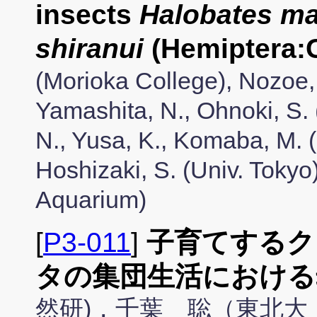
insects
Halobates m
shiranui
(Hemiptera:G
(Morioka College), Nozoe,
Yamashita, N., Ohnoki, S.
N., Yusa, K., Komaba, M.
Hoshizaki, S. (Univ. Toky
Aquarium)
[
P3-011
]
子育てするク
タの集団生活における
然研)，千葉 聡（東北大