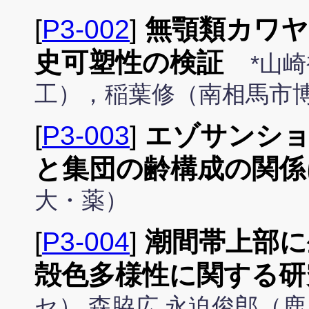
[
P3-002
]
無顎類カワヤ
史可塑性の検証
*山
工），稲葉修（南相馬市
[
P3-003
]
エゾサンシ
と集団の齢構成の関係
大・薬）
[
P3-004
]
潮間帯上部に
殻色多様性に関する研
セ）,森脇広,永迫俊郎（