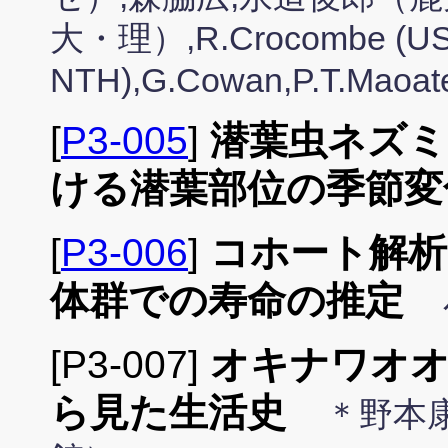
大・理）,R.Crocombe (USP
NTH),G.Cowan,P.T.Maoate
[
P3-005
]
潜葉虫ネズ
ける潜葉部位の季節変
[
P3-006
]
コホート解析
体群での寿命の推定
[P3-007]
オキナワオ
ら見た生活史
＊野本