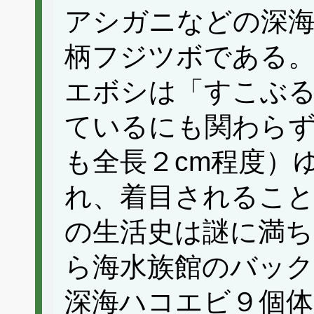
アシガニなどの深海
柄フジツボである。弘
エボシは「すこぶ
ているにも関わら
も全長２cm程度）
れ、着目されるこ
の生活史は謎に満ち
ら海水族館のバッ
深海ハコエビ９個体