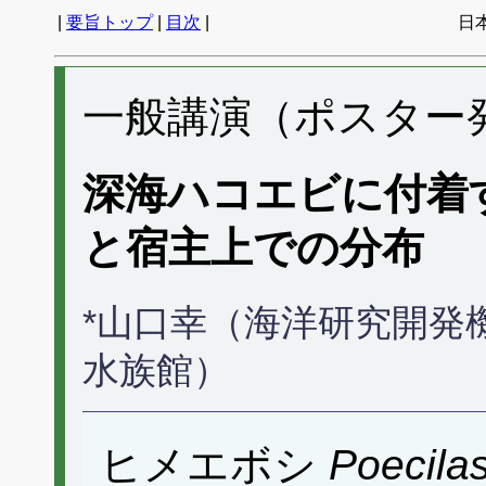
|
要旨トップ
|
目次
|
日
一般講演（ポスター発表
深海ハコエビに付着
と宿主上での分布
*山口幸（海洋研究開発
水族館）
ヒメエボシ
Poecila