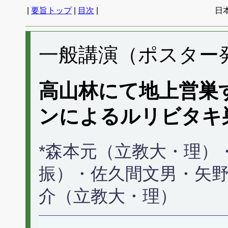
|
要旨トップ
|
目次
|
日
一般講演（ポスター発表
高山林にて地上営巣
ンによるルリビタキ
*森本元（立教大・理）・
振）・佐久間文男・矢野
介（立教大・理）