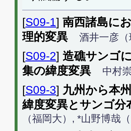
[
S09-1
]
南西諸島に
理的変異
酒井一彦（
[
S09-2
]
造礁サンゴ
集の緯度変異
中村
[
S09-3
]
九州から本
緯度変異とサンゴ分
（福岡大）, *山野博哉