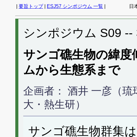
|
要旨トップ
|
ESJ57 シンポジウム 一覧
|
日
シンポジウム S09 -- 3
サンゴ礁生物の緯度
ムから生態系まで
企画者： 酒井 一彦（琉
大・熱生研）
サンゴ礁生物群集は