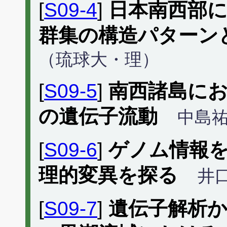
[
S09-4
]
日本南西部
群集の構造パターン
（琉球大・理）
[
S09-5
]
南西諸島に
の遺伝子流動
中島
[
S09-6
]
ゲノム情報
理的変異を探る
井
[
S09-7
]
遺伝子解析