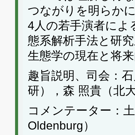
つながりを明らか
4人の若手演者によ
態系解析手法と研究
生態学の現在と将来
趣旨説明、司会：石
研），森 照貴（北
コメンテーター：土居 秀
Oldenburg）