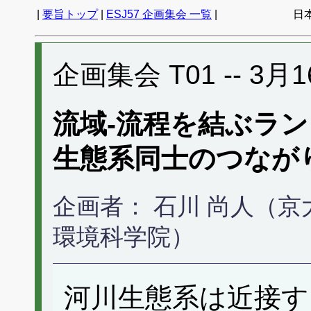
|
要旨トップ
|
ESJ57 企画集会 一覧
|
日
企画集会 T01 -- 3月1
流域-流程を結ぶラ
生態系同士のつなが
企画者： 石川 尚人（京
環境科学院）
河川生態系は近接す