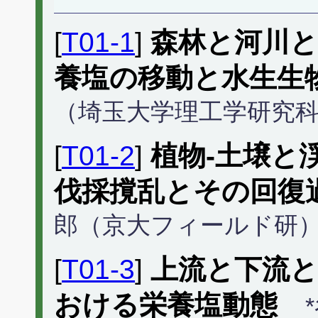
[
T01-1
]
森林と河川
養塩の移動と水生生
（埼玉大学理工学研究
[
T01-2
]
植物-土壌と
伐採撹乱とその回復
郎（京大フィールド研
[
T01-3
]
上流と下流
おける栄養塩動態