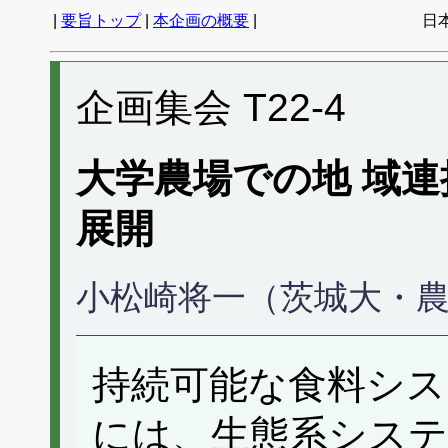
|
要旨トップ
|
本企画の概要
|
日
企画集会 T22-4
大学農場での地 域
展開
小松崎将一（茨城大・
持続可能な食料シ
には、生態系システ