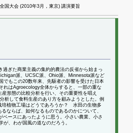
国大会 (2010年3月，東京) 講演要旨
、行き過ぎた商業主義の集約的農法の反省から始まっ
ichigan派、UCSC派、Ohio派、Minnesota派など
国でもこの20数年来、先駆者の影響を受けた日本
groecology全体からすると、一部の重な
業の生産形態の比較分析を行い、その重要性を唱え
業農業を比較分析して食料生産のあり方を顧みようとした。例
機栽培植物工場はどうであろうか？ 水田の生物多
があるならば、如何なるものであるのかについて、
ーマがベースにあったように思う。小さい農業、小さ
学が、わが国風の道なのだろう。