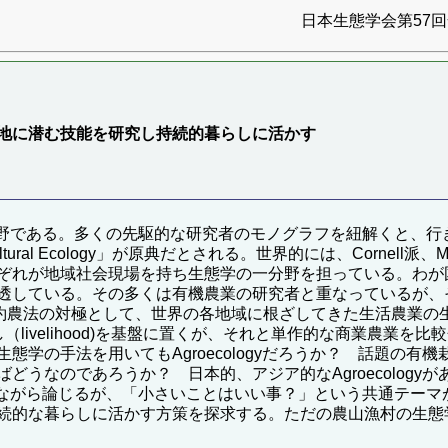
日本生態学会第57回全
：在地に潜む技能を研究し持続的暮らしに活かす
れた学問分野である。多くの先駆的な研究者のモノグラフを紐解くと
cultural Ecology」が原典だとされる。世界的には、Cornell派、M
ぞれが地域社会現場を持ち生態学の一分野を担っている。わが
している。その多くは有機農業の研究者と重なっているが、それはA
商業的集約農法の対極として、世界の各地域に根ざしてきた生活農
re)は、暮らし（livelihood)を基盤に置くが、それと単作的な商
態学の手法を用いてもAgroecologyだろうか？ 話題の有
どうなのであろうか？ 日本的、アジア的なAgroecology
遍歴を顧みながら論じるが、「小さいことはいい事？」という共通テ
続的な暮らしに活かす方策を探求する。ただの農山漁村の生態