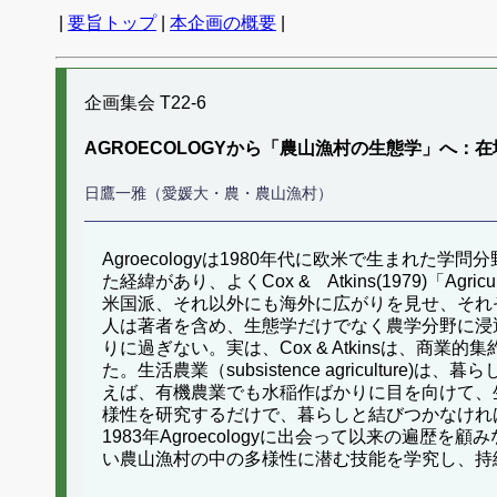
|
要旨トップ
|
本企画の概要
|
企画集会 T22-6
AGROECOLOGYから「農山漁村の生態学」へ
日鷹一雅（愛媛大・農・農山漁村）
Agroecologyは1980年代に欧米で生ま
た経緯があり、よくCox & Atkins(1979)「Agri
米国派、それ以外にも海外に広がりを見せ、それ
人は著者を含め、生態学だけでなく農学分野に浸透
りに過ぎない。実は、Cox & Atkinsは、
た。生活農業（subsistence agricultu
えば、有機農業でも水稲作ばかりに目を向けて、生
様性を研究するだけで、暮らしと結びつかなければ
1983年Agroecologyに出会って以来の
い農山漁村の中の多様性に潜む技能を学究し、持