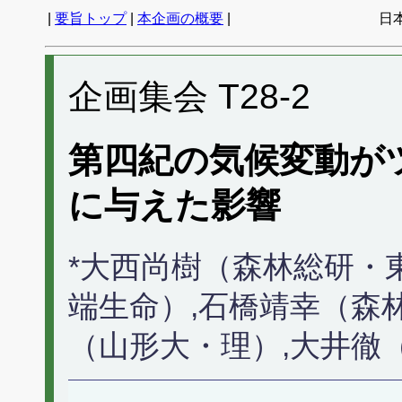
|
要旨トップ
|
本企画の概要
|
日
企画集会 T28-2
第四紀の気候変動が
に与えた影響
*大西尚樹（森林総研・
端生命）,石橋靖幸（森
（山形大・理）,大井徹