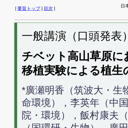
日
|
要旨トップ
|
目次
|
一般講演（口頭発表） 
チベット高山草原に
移植実験による植生
*廣瀬明香（筑波大・生
命環境），李英年（中
院・環境），飯村康夫
（国環研・生物），廣