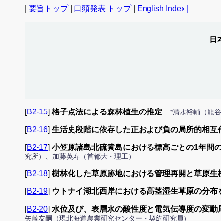
|
要旨トップ
|
口頭発表 トップ
|
English Index |
日
[
B2-15
]
格子点法による森林植生の推定
*清水裕輔（龍
[
B2-16
]
生活史段階に依存した正および負の局所的相互
[
B2-17
]
小笠原諸島北硫黄島における標高ごとの1年間
究所）、加藤英寿（首都大・理工）
[
B2-18
]
樹林化した草原跡地における管理再開と草原生
[
B2-19
]
ウトナイ湖北西岸における高茎湿生草原の分布
[
B2-20
]
水位及び、表層水の酸性度と電気伝導度の変動
矢崎友嗣（現北海道農業研究センター・契約研究員）