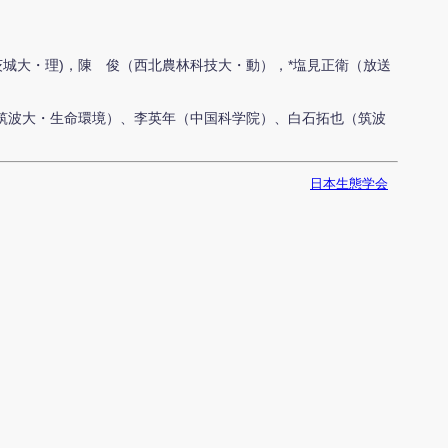
茨城大・理)，陳 俊（西北農林科技大・動），*塩見正衛（放送
筑波大・生命環境）、李英年（中国科学院）、白石拓也（筑波
日本生態学会