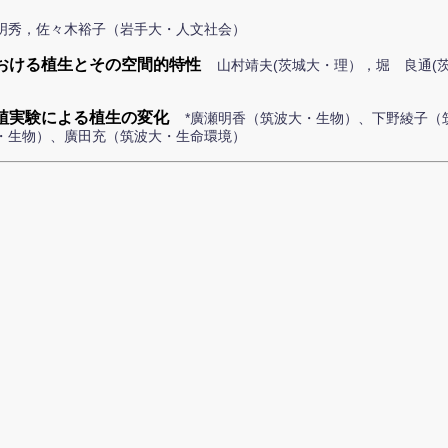
原明秀，佐々木裕子（岩手大・人文社会）
おける植生とその空間的特性
山村靖夫(茨城大・理），堀 良通(
植実験による植生の変化
*廣瀬明香（筑波大・生物）、下野綾子（
・生物）、廣田充（筑波大・生命環境）