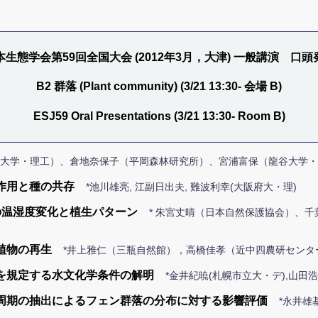
本生態学会第59回全国大会 (2012年3月，大津) 一般講演 口頭
B2 群落 (Plant community) (3/21 13:30- 会場 B)
ESJ59 Oral Presentations (3/21 13:30- Room B)
谷大学・理工）、倉地奈保子（平岡森林研究所）、宮浦富保（龍谷大学
作用と種の共存
*池川雄亮, 江副日出夫, 難波利幸(大阪府大・理)
の温湿度変化と植生パターン
* 朱宮丈晴（日本自然保護協会）、
植物の再生
*井上雅仁（三瓶自然館），高橋佳孝（近中四農研センタ
を規定する水文化学条件の解明
*金井紀暁(札幌市立大・デ),山田
周期の抽出によるフェン群落の分布に対する影響評価
*永井雄