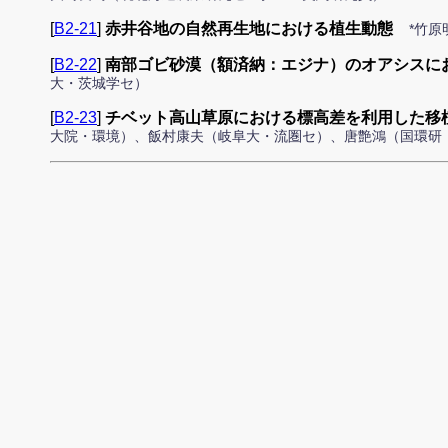
[
B2-21
]
赤井谷地の自然再生地における植生動態
*竹
[
B2-22
]
南部ゴビ砂漠（額済納：エジナ）のオアシスに
大・茨城学セ）
[
B2-23
]
チベット高山草原における標高差を利用した移
大院・環境）、飯村康夫（岐阜大・流圏セ）、唐艶鴻（国環研