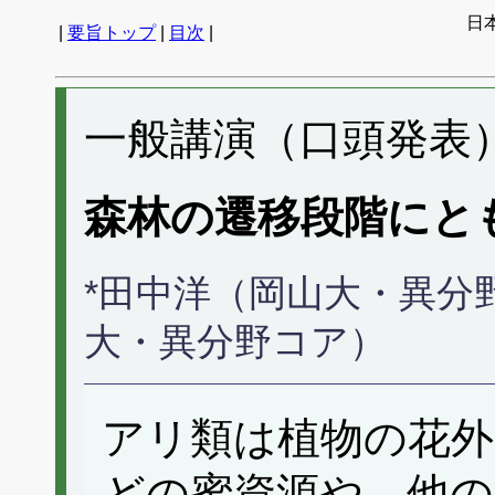
日
|
要旨トップ
|
目次
|
一般講演（口頭発表） 
森林の遷移段階にと
*田中洋（岡山大・異分
大・異分野コア）
アリ類は植物の花外
どの蜜資源や、他の