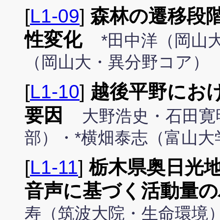
[
L1-09
]
森林の遷移段
性変化
*田中洋（岡山
（岡山大・異分野コア）
[
L1-10
]
越後平野にお
要因
大野浩史・石田寛
部）・*横畑泰志（富山大
[
L1-11
]
栃木県奥日光
音声に基づく活動量の
寿（筑波大院・生命環境