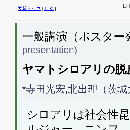
日
|
要旨トップ
|
目次
|
一般講演（ポスター発表
presentation)
ヤマトシロアリの脱
*寺田光宏,北出理（茨
シロアリは社会性昆
ルジャー、ニンフ