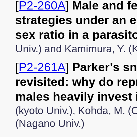
[
P2-260A
]
Male and f
strategies under an 
sex ratio in a parasi
Univ.) and Kamimura, Y. (K
[
P2-261A
]
Parker’s s
revisited: why do rep
males heavily invest 
(kyoto Univ.), Kohda, M. (O
(Nagano Univ.)