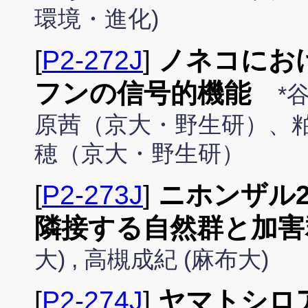
環境・進化)
[
P2-272J
]
ノネコにお
フンの信号的機能
*
原茜（京大・野生研）、
穂（京大・野生研）
[
P2-273J
]
ニホンザル
隣接する自然群と加害
大) , 高槻成紀 (麻布大)
[
P2-274J
]
ヤマトシロ