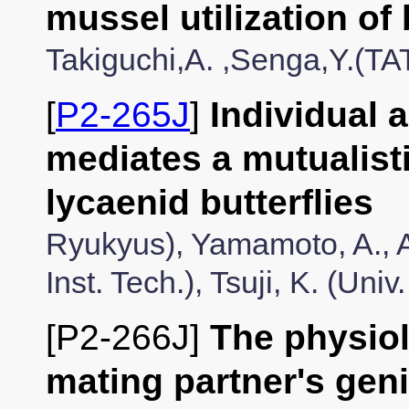
mussel utilization of 
Takiguchi,A. ,Senga,Y.(TA
[
P2-265J
]
Individual a
mediates a mutualist
lycaenid butterflies
Ryukyus), Yamamoto, A., A
Inst. Tech.), Tsuji, K. (Uni
[P2-266J]
The physiol
mating partner's gen