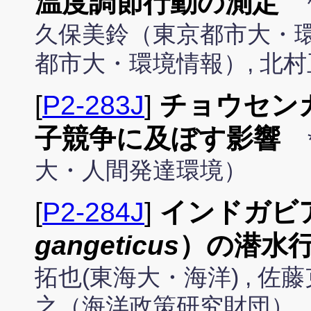
温度調節行動の測定
久保美鈴（東京都市大・環境
都市大・環境情報）, 北村
[
P2-283J
]
チョウセン
子競争に及ぼす影響
大・人間発達環境）
[
P2-284J
]
インドガビ
gangeticus
）の潜水
拓也(東海大・海洋) , 佐
之（海洋政策研究財団） ,