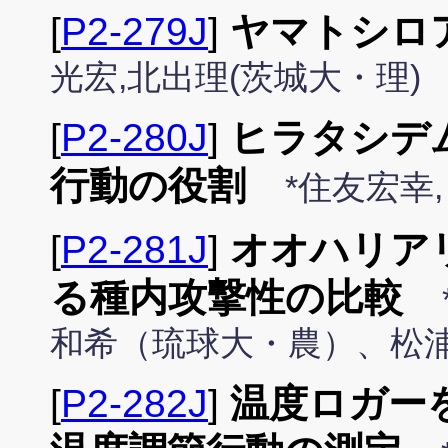
[
P2-279J
]
ヤマトシロ
光宏,北出理(茨城大・理)
[
P2-280J
]
ヒラタシデ
行動の役割
*住友宏幸
[
P2-281J
]
オオハリア
る種内攻撃性の比較
和希（琉球大・農）、松
[
P2-282J
]
温度ロガー