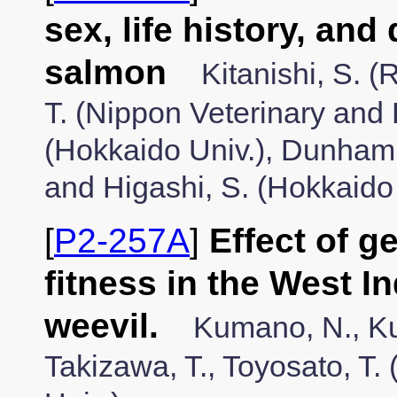
sex, life history, and
salmon
Kitanishi, S. 
T. (Nippon Veterinary and L
(Hokkaido Univ.), Dunham,
and Higashi, S. (Hokkaido 
[
P2-257A
]
Effect of g
fitness in the West I
weevil.
Kumano, N., Ku
Takizawa, T., Toyosato, T