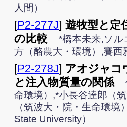
人間）
[
P2-277J
]
遊牧型と定
の比較
*橋本未来,ソ
方（酪農大・環境）,賽西
[
P2-278J
]
アオジャコ
と注入物質量の関係
命環境）,*小長谷達郎（
（筑波大・院・生命環境）, Ron
State University）