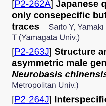
[
P2-262A
]
Japanese q
only consepecific but
traces
Saito Y, Yamaki 
T (Yamagata Univ.)
[
P2-263J
]
Structure a
asymmetric male geni
Neurobasis chinensi
Metropolitan Univ.)
[
P2-264J
]
Interspecif