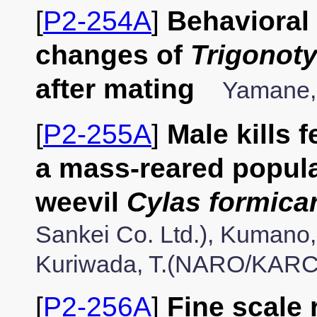
[
P2-254A
]
Behavioral
changes of
Trigonoty
after mating
Yamane, 
[
P2-255A
]
Male kills 
a mass-reared popula
weevil
Cylas formica
Sankei Co. Ltd.), Kumano,
Kuriwada, T.(NARO/KARC
[
P2-256A
]
Fine scale 