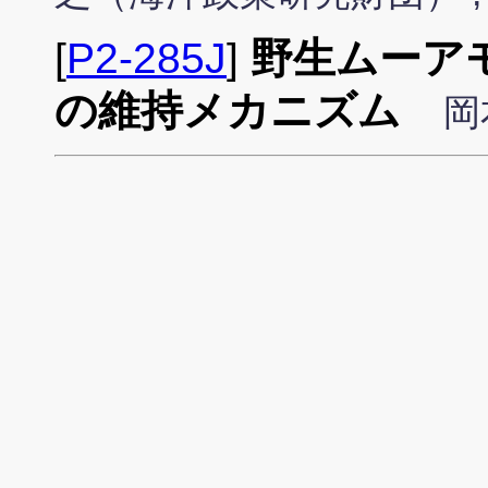
[
P2-285J
]
野生ムーア
の維持メカニズム
岡