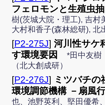
フェロモンと生殖虫抽
樹(茨城大院・理工), 吉村
大村和香子(森林総研), 北
[
P2-275J
]
河川性サケ
す環境要因
*田中友樹
（北大創成研）
[
P2-276J
]
ミツバチの
環境調節機構 －扇風
也、池野英利、堅田優希