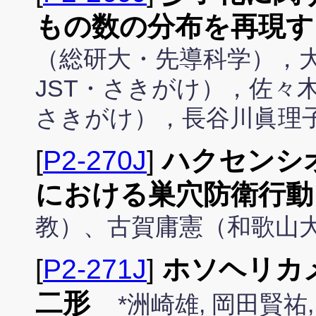
もの数の分布を再現す
（総研大・先導科学），
JST・さきがけ），佐々
さきがけ），長谷川眞理
[
P2-270J
]
ハクセンシ
における巣穴防衛行動
教）、古賀庸憲（和歌山
[
P2-271J
]
ホソヘリカ
二形
*洲崎雄, 岡田賢祐