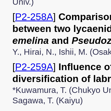
Univ.)
[
P2-258A
]
Comparison
between two lycaenid
emelina
and
Pseudoz
Y., Hirai, N., Ishii, M. (Osa
[
P2-259A
]
Influence 
diversification of lab
*Kuwamura, T. (Chukyo Uni
Sagawa, T. (Kaiyu)