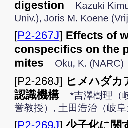
digestion
Kazuki Kimu
Univ.), Joris M. Koene (Vri
[
P2-267J
]
Effects of 
conspecifics on the 
mites
Oku, K. (NARC)
[P2-268J]
ヒメハダカ
認識機構
*吉澤樹理（
誉教授）, 土田浩治（岐
[
P2-269J
]
少子化に関