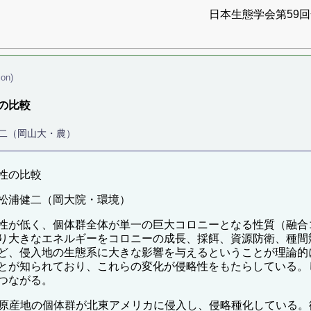
日本生態学会第59回全
ion)
の比較
二（岡山大・農）
性の比較
松浦健二（岡大院・環境）
性が低く、個体群全体が単一の巨大コロニーとなる性質（融合
り大きなエネルギーをコロニーの成長、採餌、資源防衛、種間
ど、侵入地の生態系に大きな影響を与えるということが理論的
とが知られており、これらの変化が侵略性をもたらしている。
つながる。
原産地の個体群が北東アメリカに侵入し、侵略種化している。