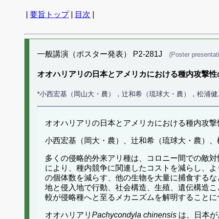
|
要旨トップ
|
目次
|
一般講演（ポスター発表） P2-281J
(Poster presentat
オオハリアリの日本とアメリカにおける種内攻撃性
*小西宏基（岡山大・農），辻和希（琉球大・農），松浦健
オオハリアリの日本とアメリカにおける種内攻撃
小西宏基（岡大・農）、辻和希（琉球大・農）、
多くの侵略的外来アリ種は、コロニー間での敵対
により、種内競争に関連したコストを減らし、よ
の個体数を減らす、他の生物を大量に捕食するな
地と侵入地で行動、社会構造、生殖、遺伝構造こ
較が侵略種へと至るメカニズムを解明することに
オオハリアリ
Pachycondyla chinensis
は、日本が