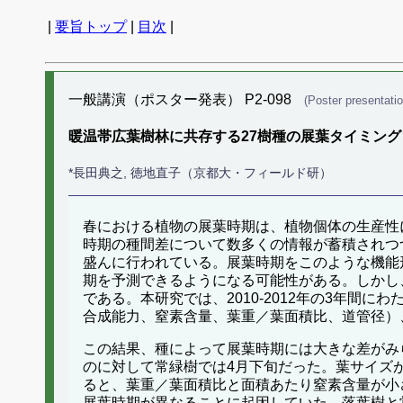
|
要旨トップ
|
目次
|
一般講演（ポスター発表） P2-098
(Poster presentatio
暖温帯広葉樹林に共存する27樹種の展葉タイミン
*長田典之, 徳地直子（京都大・フィールド研）
春における植物の展葉時期は、植物個体の生産性
時期の種間差について数多くの情報が蓄積されつ
盛んに行われている。展葉時期をこのような機能
期を予測できるようになる可能性がある。しかし
である。本研究では、2010-2012年の3年間
合成能力、窒素含量、葉重／葉面積比、道管径）
この結果、種によって展葉時期には大きな差がみ
のに対して常緑樹では4月下旬だった。葉サイズ
ると、葉重／葉面積比と面積あたり窒素含量が小
展葉時期が異なることに起因していた。落葉樹と