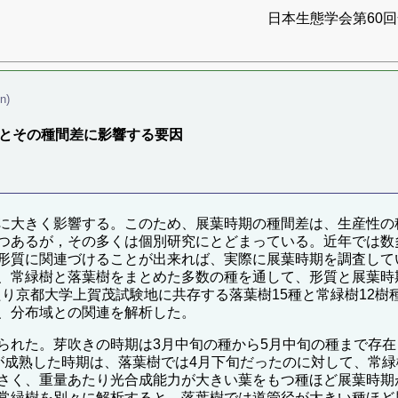
日本生態学会第60回全
n)
グとその種間差に影響する要因
に大きく影響する。このため、展葉時期の種間差は、生産性の
つあるが，その多くは個別研究にとどまっている。近年では数
形質に関連づけることが出来れば、実際に展葉時期を調査して
、常緑樹と落葉樹をまとめた多数の種を通して、形質と展葉時
にわたり京都大学上賀茂試験地に共存する落葉樹15種と常緑樹1
、分布域との関連を解析した。
られた。芽吹きの時期は3月中旬の種から5月中旬の種まで存在
が成熟した時期は、落葉樹では4月下旬だったのに対して、常緑
さく、重量あたり光合成能力が大きい葉をもつ種ほど展葉時期
常緑樹を別々に解析すると、落葉樹では道管径が大きい種ほど