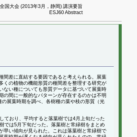
国大会 (2013年3月，静岡) 講演要旨
ESJ60 Abstract
種間差に直結する要因であると考えられる。展葉
多くの植物の機能形質の種間差を整理する研究が
いない種についても形質データに基づいて展葉時
期の間に一般的なパターンが存在するのかは不明
2樹種の展葉時期を調べ、各樹種の葉や枝の形質（光
しており、平均すると落葉樹では4月上旬だった
樹では5月下旬だった。落葉樹と常緑樹をまとめ
が早い傾向が見られた。これは落葉樹と常緑樹で
展葉時期が遅くなる傾向が見られたものの、常緑