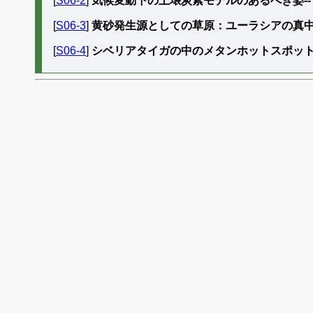
[
S06-2
]
気候変動下の土壌炭素モデルのあるべき姿--
[
S06-3
]
黄砂発生源としての草原：ユーラシアの真
[
S06-4
]
シベリアタイガの中のメタンホットスポッ