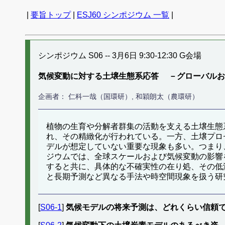
|
要旨トップ
|
ESJ60 シンポジウム 一覧
|
シンポジウム S06 -- 3月6日 9:30-12:30 G会場
気候変動に対する土壌生態系応答 －グローバルお
企画者： 仁科一哉（国環研）, 和穎朗太（農環研）
植物の生育や分解者群集の活動を支える土壌生態
れ、その精緻化が行われている。一方、土壌プロ
デルが想定していない重要な現象も多い。つまり
ジウムでは、全球スケールおよび気候変動の影響
すると共に、具体的な不確実性の在り処、その低
と長期予測など異なる手法や時空間現象を扱う研
[
S06-1
]
気候モデルの将来予測は、どれくらい信頼