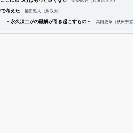
 ここに気づけばもっと良くなる
伊勢武史（兵庫県立大）
中で考えた
篠田雅人（鳥取大）
ト －永久凍土がの融解が引き起こすもの－
高階史章（秋田県