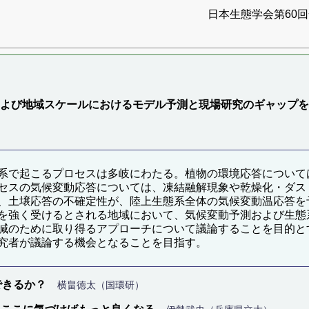
日本生態学会第60回全
よび地域スケールにおけるモデル予測と現場研究のギャップを
系で起こるプロセスは多岐にわたる。植物の環境応答について
セスの気候変動応答については、凍結融解現象や乾燥化・ダス
、土壌応答の不確定性が、陸上生態系全体の気候変動温応答を
を強く受けるとされる地域において、気候変動予測および生態
減のために取り得るアプローチについて議論することを目的と
究者が議論する機会となることを目指す。
できるか？
横畠徳太（国環研）