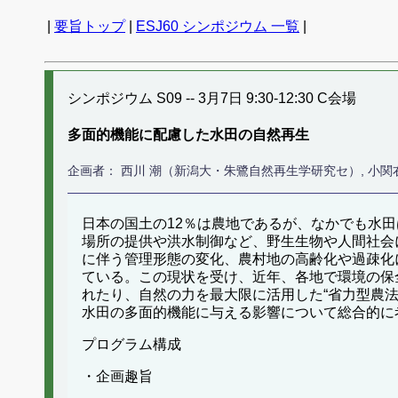
|
要旨トップ
|
ESJ60 シンポジウム 一覧
|
シンポジウム S09 -- 3月7日 9:30-12:30 C会場
多面的機能に配慮した水田の自然再生
企画者： 西川 潮（新潟大・朱鷺自然再生学研究セ）, 小
日本の国土の12％は農地であるが、なかでも水
場所の提供や洪水制御など、野生生物や人間社会
に伴う管理形態の変化、農村地の高齢化や過疎化
ている。この現状を受け、近年、各地で環境の保全
れたり、自然の力を最大限に活用した“省力型農
水田の多面的機能に与える影響について総合的に
プログラム構成
・企画趣旨