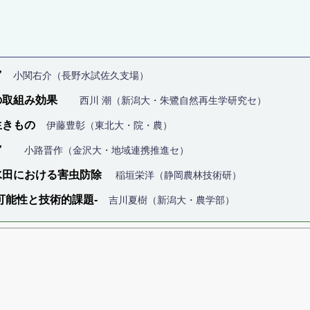
”
小関右介（長野水試佐久支場）
の取組み効果
西川 潮（新潟大・朱鷺自然再生学研究セ）
生きもの
伊藤豊彰（東北大・院・農）
法”
小路晋作（金沢大・地域連携推進セ）
水田における害虫防除
稲垣栄洋（静岡農林技術研）
可能性と技術的課題‐
吉川夏樹（新潟大・農学部）