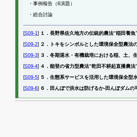
・事例報告（6演題）
・総合討論
[
S09-1
]
１．長野県佐久地方の伝統的農法“稲田養魚
[
S09-2
]
２．トキをシンボルとした環境保全型農法
[
S09-3
]
３．冬期湛水・有機栽培における稲、土、
[
S09-4
]
４．能登の省力型農法“乾田不耕起直播農
[
S09-5
]
５．生態系サービスを活用した環境保全型
[
S09-6
]
６．田んぼで洪水は防げるか‐田んぼダムの