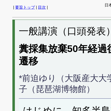
日
|
要旨トップ
|
目次
|
一般講演（口頭発表） 
糞採集放棄50年経
遷移
*前迫ゆり（大阪産大大
子（琵琶湖博物館）
はじめに 知多半島