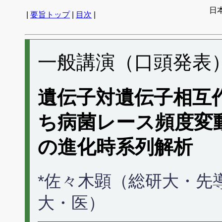
日
|
要旨トップ
|
目次
|
一般講演（口頭発表） 
遺伝子対遺伝子相互
ち病菌レース頻度変動（
の進化時系列解析
*佐々木顕（総研大・先
大・医）