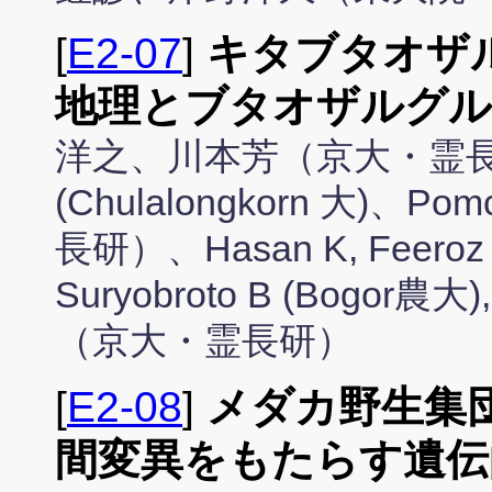
[
E2-07
]
キタブタオザル
地理とブタオザルグル
洋之、川本芳（京大・霊長研）、M
(Chulalongkorn 大)、Po
長研）、Hasan K, Feeroz 
Suryobroto B (Bogor農大
（京大・霊長研）
[
E2-08
]
メダカ野生集
間変異をもたらす遺伝