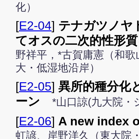
化）
[
E2-04
]
テナガツノヤ
てオスの二次的性形質
野祥平，*古賀庸憲（和
大・低湿地沿岸）
[
E2-05
]
異所的種分化
ーン
*山口諒(九大院・シ
[
E2-06
]
A new index o
虹諺、岸野洋久（東大院