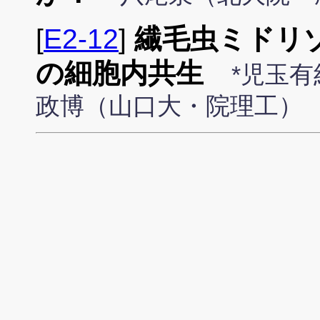
[
E2-12
]
繊毛虫ミドリ
の細胞内共生
*児玉
政博（山口大・院理工）