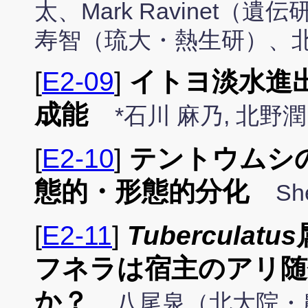
太、Mark Ravinet
寿智（琉大・熱生研）、
[
E2-09
]
イトヨ淡水進
成能
*石川 麻乃, 北
[
E2-10
]
テントウムシ
態的・形態的分化
Sh
[
E2-11
]
Tuberculatus
フネラは宿主のアリ随
か？
八尾泉（北大院・