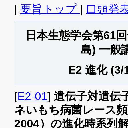
|
要旨トップ
|
口頭発表
日本生態学会第61回全
島) 一
E2 進化 (3/
[
E2-01
]
遺伝子対遺伝
ネいもち病菌レース頻度
2004）の進化時系列