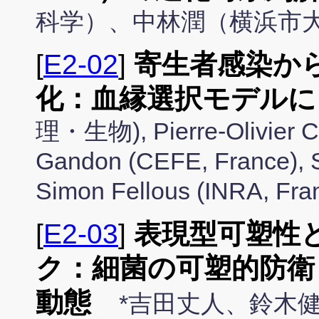
科学）、中林潤（横浜市
[
E2-02
]
寄生者感染か
化：血縁選択モデルに
理・生物), Pierre-Olivier Ch
Gandon (CEFE, France), S
Simon Fellous (INRA,
[
E2-03
]
表現型可塑性
ク：細菌の可塑的防衛
動態
*吉田丈人、鈴木