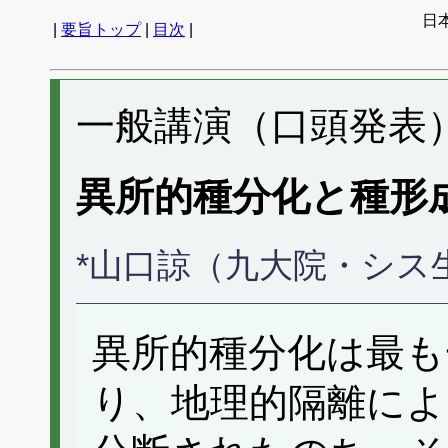
日
|
要旨トップ
|
目次
|
一般講演（口頭発表） 
異所的種分化と種形
*山口諒（九大院・シス
異所的種分化は最も
り、地理的隔離によ