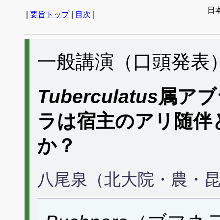
日
|
要旨トップ
|
目次
|
一般講演（口頭発表） 
Tuberculatus
属アブ
ラは宿主のアリ随伴
か？
八尾泉（北大院・農・