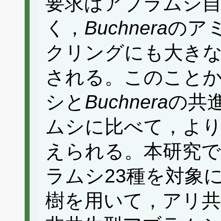
要求はアブラムシ
く，
Buchnera
のア
クリングにも大き
される。このこと
シと
Buchnera
の共
ムシに比べて，よ
えられる。本研究で
ラムシ23種を対象
樹を用いて，アリ共