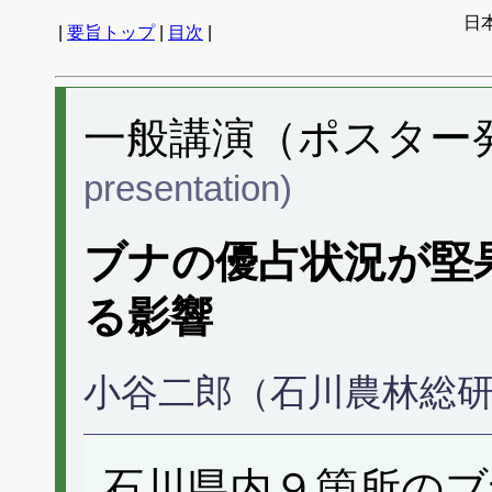
日
|
要旨トップ
|
目次
|
一般講演（ポスター発表
presentation)
ブナの優占状況が堅
る影響
小谷二郎（石川農林総
石川県内９箇所のブ