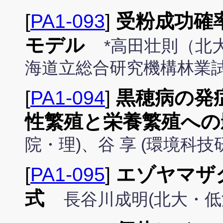
[
PA1-093
]
受粉成功確
モデル
*高田壮則（北
海道立総合研究機構林業試
[
PA1-094
]
黒穂病の発
性繁殖と栄養繁殖への
院・理)、谷 享 (環境科技
[
PA1-095
]
エゾヤマザ
式
長谷川成明(北大・低