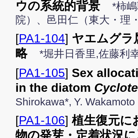
ウの系統的背景
*柿
院）、邑田仁（東大・理
[
PA1-104
]
ヤエムグラ
略
*堀井日香里,佐藤利
[
PA1-105
]
Sex allocat
in the diatom
Cyclote
Shirokawa*, Y. Wakamoto
[
PA1-106
]
植生復元に
物の発芽・定着状況に