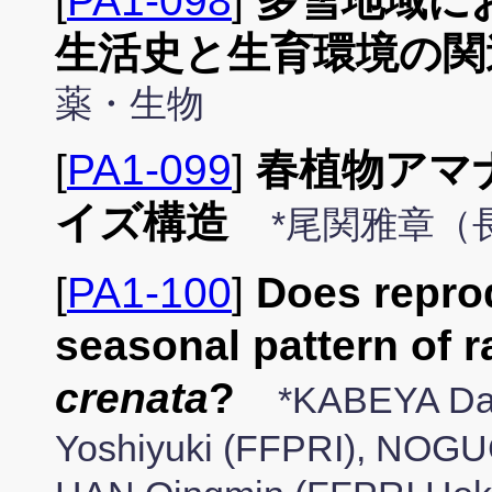
[
PA1-098
]
多雪地域に
生活史と生育環境の関
薬・生物
[
PA1-099
]
春植物アマ
イズ構造
*尾関雅章（
[
PA1-100
]
Does reprod
seasonal pattern of r
crenata
?
*KABEYA Dai
Yoshiyuki (FFPRI), NOGU