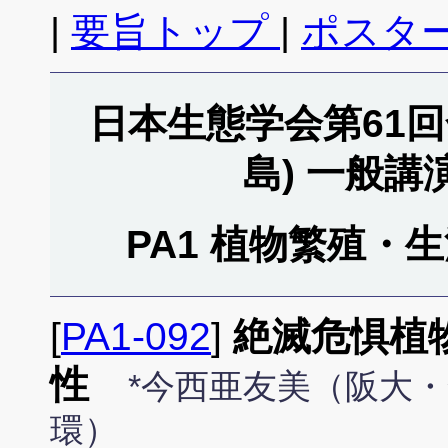
|
要旨トップ
|
ポスタ
日本生態学会第61回全
島) 一般
PA1 植物繁殖・生活
[
PA1-092
]
絶滅危惧植
性
*今西亜友美（阪大
環）