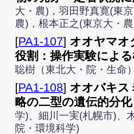
大・農)，羽田野真寛(東京
農)，根本正之(東京大・農
[
PA1-107
]
オオヤマオ
役割：操作実験による
聡樹（東北大・院・生命
[
PA1-108
]
オオバキス
略の二型の遺伝的分化
学)、細川一実(札幌市)、
院・環境科学)