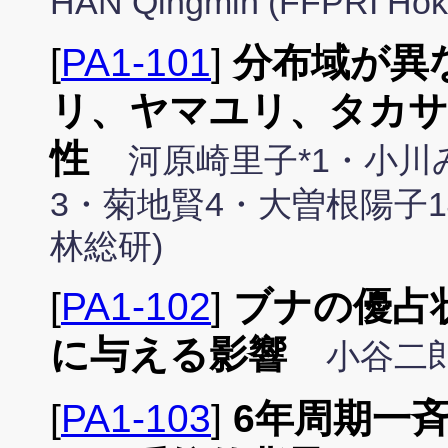
HAN Qingmin (FFPRI Hok
[
PA1-101
]
分布域が異
リ、ヤマユリ、タカサ
性
河原崎里子*1・小川
3・菊地賢4・大曽根陽子14
林総研)
[
PA1-102
]
ブナの優占
に与える影響
小谷二
[
PA1-103
]
6年周期一