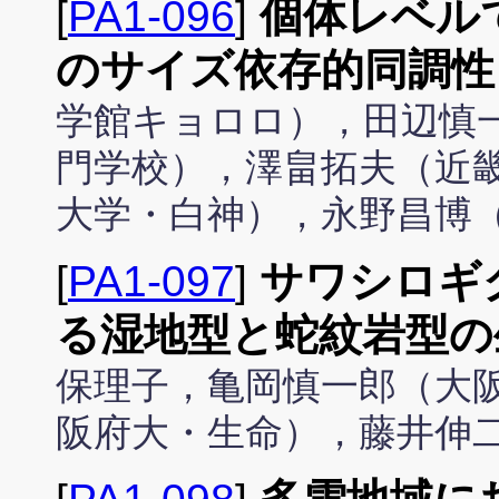
[
PA1-096
]
個体レベル
のサイズ依存的同調性
学館キョロロ），田辺慎
門学校），澤畠拓夫（近
大学・白神），永野昌博
[
PA1-097
]
サワシロギ
る湿地型と蛇紋岩型の
保理子，亀岡慎一郎（大
阪府大・生命），藤井伸