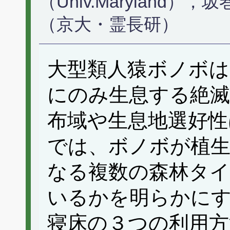
（Univ.Maryland
（京大・霊長研）
大型類人猿ボノボ
にのみ生息する絶滅
布域や生息地選好性
では、ボノボが植生
なる複数の森林タ
いるかを明らかに
寝床の３つの利用方