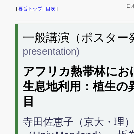
日
|
要旨トップ
|
目次
|
一般講演（ポスター発表
presentation)
アフリカ熱帯林にお
生息地利用：植生の
目
寺田佐恵子（京大・理），Ja