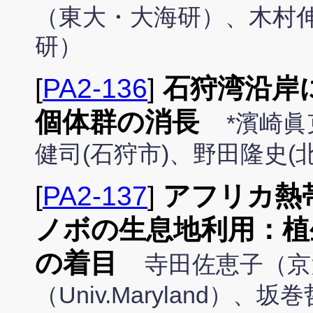
（東大・大海研）、木村
研）
[
PA2-136
]
石狩湾沿岸
個体群の消長
*濱崎眞
健司(石狩市)、野田隆史(
[
PA2-137
]
アフリカ熱
ノボの生息地利用：植
の着目
寺田佐恵子（京大・
（Univ.Maryland