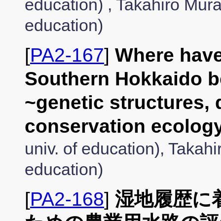
education) , Takahiro Mura
education)
[
PA2-167
]
Where hav
Southern Hokkaido 
~genetic structures, 
conservation ecolog
univ. of education), Takah
education)
[
PA2-168
]
湿地履歴に