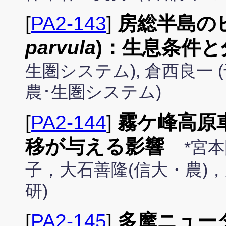
[
PA2-143
]
房総半島の
parvula
)：生息条件と
生圏システム), 倉西良一 (
農･生圏システム)
[
PA2-144
]
霧ケ峰高原
移が与える影響
*宮
子，大石善隆(信大・農)
研)
[
PA2-145
]
多摩ニュー