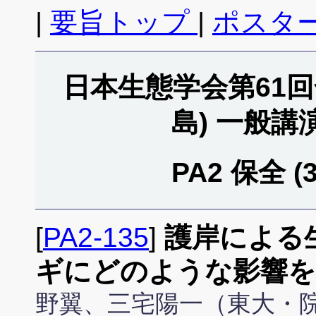
|
要旨トップ
|
ポスタ
日本生態学会第61回全
島) 一般
PA2 保全 (
[
PA2-135
]
護岸による
ギにどのような影響を
野翼、三宅陽一（東大・