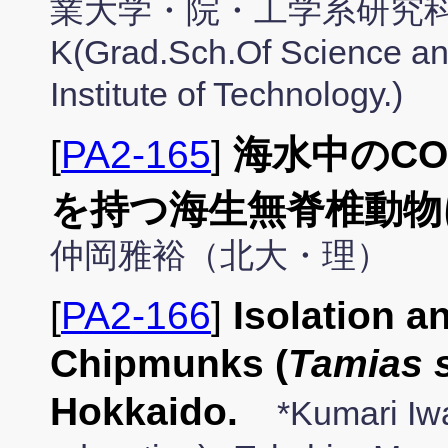
業大学・院・工学系研究科)/＊F
K(Grad.Sch.Of Science an
Institute of Technology.)
[
PA2-165
]
海水中のCO
を持つ海生無脊椎動物
仲岡雅裕（北大・理）
[
PA2-166
]
Isolation a
Chipmunks (
Tamias s
Hokkaido.
*Kumari Iwa