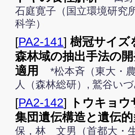
石庭寛子（国立環境研究所
科学）
[
PA2-141
]
樹冠サイズ
森林域の抽出手法の開
適用
*松本斉（東大・農
人（森林総研）, 鷲谷い
[
PA2-142
]
トウキョウ
集団遺伝構造と遺伝的
保，林 文男（首都大・