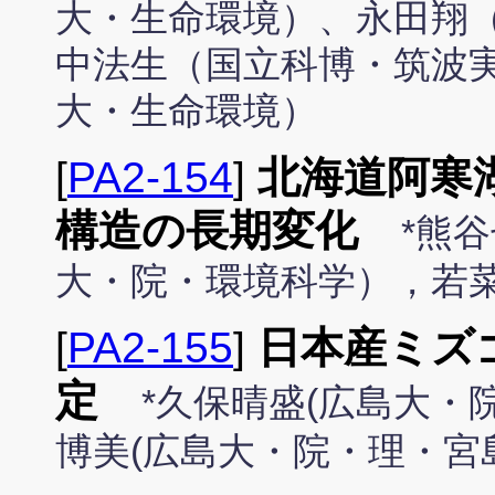
大・生命環境）、永田翔
中法生（国立科博・筑波
大・生命環境）
[
PA2-154
]
北海道阿寒
構造の長期変化
*熊
大・院・環境科学），若
[
PA2-155
]
日本産ミズ
定
*久保晴盛(広島大・
博美(広島大・院・理・宮