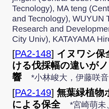
Tecnology), MA teng (Centr
and Tecnology), WUYUN T
Research and Developme
City Univ), KATAYAMA Hir
[
PA2-148
]
イヌワシ保
ける伐採幅の違いがノ
響
*小林峻大，伊藤咲
[
PA2-149
]
無葉緑植物
による保全
*宮崎萌