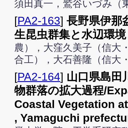
須田真一，鷲谷いづみ（
[
PA2-163
]
長野県伊那
生昆虫群集と水辺環境
農），大窪久美子（信大
合工），大石善隆（信大
[
PA2-164
]
山口県島田
物群落の拡大過程/Expans
Coastal Vegetation a
, Yamaguchi prefectu