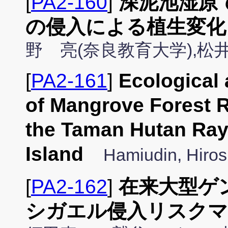
[
PA2-160
]
深泥池湿原
の侵入による植生変化
野 亮(奈良教育大学),松
[
PA2-161
]
Ecological
of Mangrove Forest 
the Taman Hutan Raya
Island
Hamiudin, Hiros
[
PA2-162
]
在来大型ゲ
シガエル侵入リスクマ