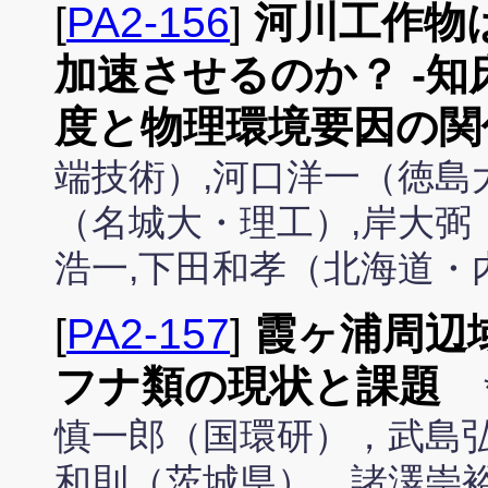
[
PA2-156
]
河川工作物
加速させるのか？ -
度と物理環境要因の関
端技術）,河口洋一（徳島
（名城大・理工）,岸大弼
浩一,下田和孝（北海道・
[
PA2-157
]
霞ヶ浦周辺
フナ類の現状と課題
慎一郎（国環研），武島
和則（茨城県），諸澤崇