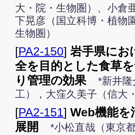
大・院・生物圏）、小倉
下晃彦（国立科博・植物
生物圏）
[
PA2-150
]
岩手県にお
全を目的とした食草を
り管理の効果
*新井
工），大窪久美子（信大
[
PA2-151
]
Web機能
展開
*小松直哉（東京