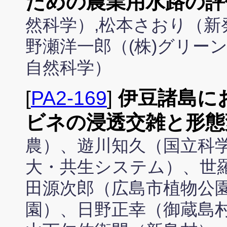
ための農業用水路の評
然科学）,松本さおり（新
野瀬洋一郎（(株)グリー
自然科学）
[
PA2-169
]
伊豆諸島に
ビネの浸透交雑と形態
農）、遊川知久（国立科
大・共生システム）、世
田源次郎（広島市植物公
園）、日野正幸（御蔵島