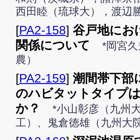
西田睦（琉球大），渡辺
[
PA2-158
]
谷戸地にお
関係について
*岡宮久
農）
[
PA2-159
]
潮間帯下部
のハビタットタイプ
か？
*小山彰彦（九州
工）、鬼倉徳雄（九州大