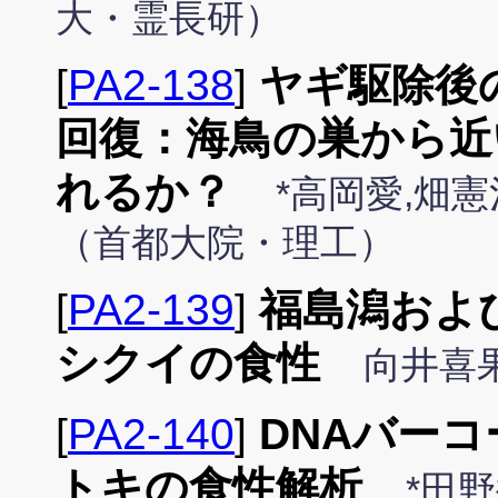
大・霊長研）
[
PA2-138
]
ヤギ駆除後
回復：海鳥の巣から近
れるか？
*高岡愛,畑
（首都大院・理工）
[
PA2-139
]
福島潟およ
シクイの食性
向井喜果
[
PA2-140
]
DNAバー
トキの食性解析
*田