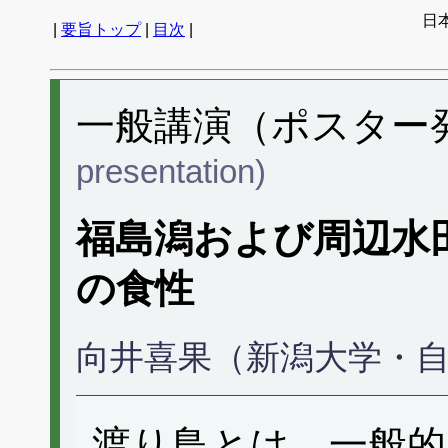
日
|
要旨トップ
|
目次
|
一般講演（ポスター発表
presentation)
福島潟および周辺水
の食性
向井喜果（新潟大学・
渡り鳥とは、一般的