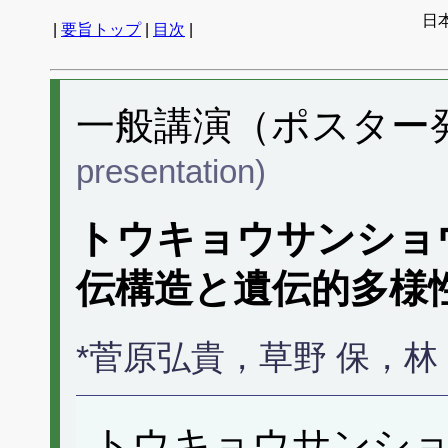
日
|
要旨トップ
|
目次
|
一般講演（ポスター発表
presentation)
トウキョウサンショ
伝構造と遺伝的多様
*菅原弘貴，草野 保，林
トウキョウサンシ