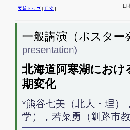
日
|
要旨トップ
|
目次
|
一般講演（ポスター発表
presentation)
北海道阿寒湖におけ
期変化
*熊谷七美（北大・理）
学），若菜勇（釧路市