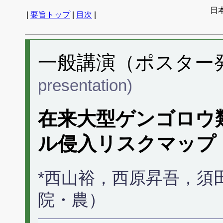
日
|
要旨トップ
|
目次
|
一般講演（ポスター発表
presentation)
在来大型ゲンゴロウ
ル侵入リスクマップ
*西山裕，西原昇吾，須
院・農）