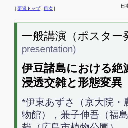
日
|
要旨トップ
|
目次
|
一般講演（ポスター発表
presentation)
伊豆諸島における絶
浸透交雑と形態変異
*伊東あずさ（京大院・
物館），兼子伸吾（福
哉（広島市植物公園）