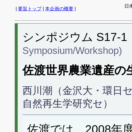
日
|
要旨トップ
|
本企画の概要
|
シンポジウム S17-1
Symposium/Workshop)
佐渡世界農業遺産の
西川潮（金沢大・環日
自然再生学研究セ）
佐渡では、2008