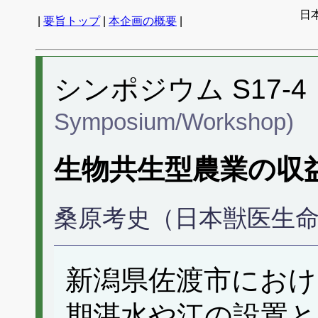
日
|
要旨トップ
|
本企画の概要
|
シンポジウム S17-4
Symposium/Workshop)
生物共生型農業の収
桑原考史（日本獣医生
新潟県佐渡市におけ
期湛水や江の設置と