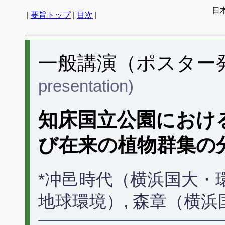
日
|
要旨トップ
|
目次
|
一般講演（ポスター発表
presentation)
知床国立公園におけ
び在来の植物群集の
*冲邑時代（横浜国大・
地球環境）, 森章（横