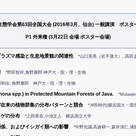
生態学会第63回全国大会 (2016年3月、仙台) 一般講演 ポスタ
P1 外来種 (3月22日 会場 ポスター会場)
プラズマ感染と生息地景観の関連性
*山口英美（岩手連大）, 高田
態
*野田智祥,角野康郎 神戸大・院・理・生物
川和佳, 角野康郎 神戸大・院・理・生物
hona spp.) in Protected Mountain Forests of Java.
*Mutaqie
び在来の植物群集の分布パターンと競合
*冲邑時代(横浜国大・環境
カゲの分布
*上田亜衣,小池文人 横浜国立大学
関係、およびイシガイ類への影響
*中野光議,高倉耕一,森井清仁,