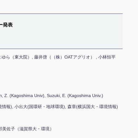
ー発表
まゆら（東大院）, 藤井啓（（株）OATアグリオ） , 小林恒平
n, Z. (Kagoshima Univ), Suzuki, E. (Kagoshima Univ.)
情報), 小出大(国環研・地球環境), 森章(横浜国大・環境情報)
浦部美佐子（滋賀県大・環境）