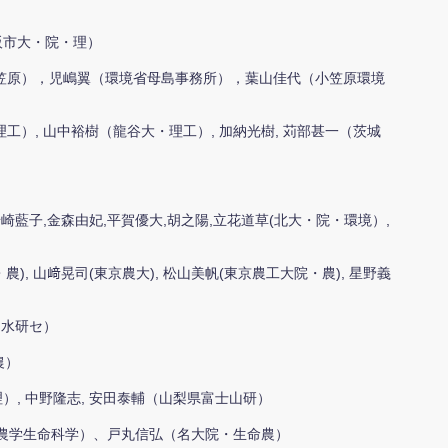
大阪市大・院・理）
笠原），児嶋翼（環境省母島事務所），葉山佳代（小笠原環境
工）, 山中裕樹（龍谷大・理工）, 加納光樹, 苅部甚一（茨城
岩崎藍子,金森由妃,平賀優大,胡之陽,立花道草(北大・院・環境）,
農), 山﨑晃司(東京農大), 松山美帆(東京農工大院・農), 星野義
・水研セ）
農）
理）, 中野隆志, 安田泰輔（山梨県富士山研）
農学生命科学）、戸丸信弘（名大院・生命農）