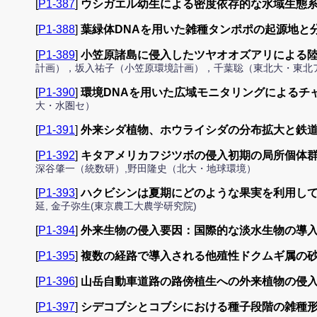
[
P1-387
]
ウシガエル幼生による密度依存的な水域生態
[
P1-388
]
葉緑体DNAを用いた雑種タンポポの起源地と
[
P1-389
]
小笠原諸島に侵入したツヤオオズアリによる
計画），坂入祐子（小笠原環境計画），千葉聡（東北大・東北
[
P1-390
]
環境DNAを用いた広域モニタリングによるチ
大・水圏セ）
[
P1-391
]
外来シダ植物、ホウライシダの分布拡大と鉄
[
P1-392
]
キタアメリカフジツボの侵入初期の局所個体
深谷肇一（統数研）,野田隆史（北大・地球環境）
[
P1-393
]
ハクビシンは夏期にどのような果実を利用し
延, 金子弥生(東京農工大農学研究院)
[
P1-394
]
外来生物の侵入要因：国際的な淡水生物の導
[
P1-395
]
複数の経路で導入される他殖性ドクムギ属の
[
P1-396
]
山岳自動車道路の路傍植生への外来植物の侵
[
P1-397
]
シデコブシとコブシにおける種子段階の雑種