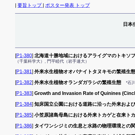
|
要旨トップ
|
ポスター発表 トップ
日本
[
P1-380
]
北海道十勝地域におけるアライグマのトキソ
（千葉科学大）, 門平睦代（岩手連大）
[
P1-381
]
外来水生植物オオバナイトタヌキモの繁殖生
[
P1-382
]
外来水生植物オランダガラシの繁殖生態
*石
[
P1-383
]
Growth and Invasion Rate of Quinines (Cinc
[
P1-384
]
知床国立公園における道路に沿った外来およ
[
P1-385
]
小笠原諸島母島における外来トカゲと在来ト
[
P1-386
]
タイワンシジミの生息と水路の物理環境との