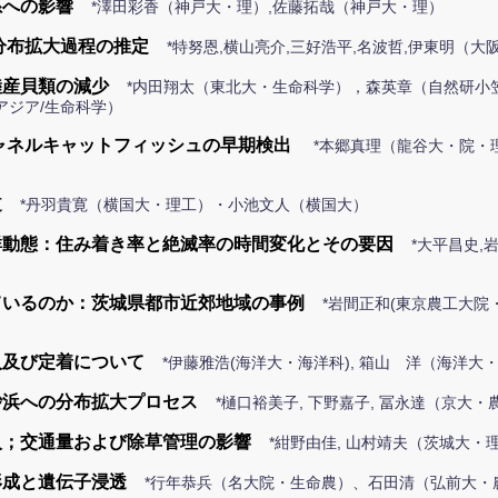
系への影響
*澤田彩香（神戸大・理）,佐藤拓哉（神戸大・理）
分布拡大過程の推定
*特努恩,横山亮介,三好浩平,名波哲,伊東明（
陸産貝類の減少
*内田翔太（東北大・生命科学），森英章（自然研小
アジア/生命科学）
ャネルキャットフィッシュの早期検出
*本郷真理（龍谷大・院・理
道
*丹羽貴寛（横国大・理工）・小池文人（横国大）
群動態：住み着き率と絶滅率の時間変化とその要因
*大平昌史,
ているのか：茨城県都市近郊地域の事例
*岩間正和(東京農工大院・
入及び定着について
*伊藤雅浩(海洋大・海洋科), 箱山 洋（海洋大
砂浜への分布拡大プロセス
*樋口裕美子, 下野嘉子, 冨永達（京大・
入；交通量および除草管理の影響
*紺野由佳, 山村靖夫（茨城大・
形成と遺伝子浸透
*行年恭兵（名大院・生命農）、石田清（弘前大・