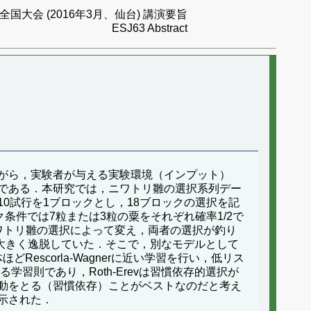
国大会 (2016年3月、仙台) 講演要旨
ESJ63 Abstract
がら，実験者が与える実験環境（インプット）
である．本研究では，ニワトリ雛の選択系列デー
0試行を1ブロックとし，18ブロックの選択を記
条件では7粒または3粒の粟をそれぞれ確率1/2で
ワトリ雛の選択によって変え，両者の選択が釣り
から大きく逸脱していた．そこで，別なモデルとして
escorla-Wagnerに近い学習を行い，低リス
する学習則であり，Roth-Erevは習慣依存的選択が
動をとる（習慣依存）ことがベストなのだと考え
示された．