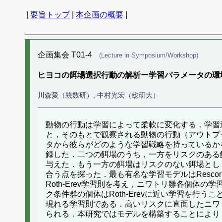
|
要旨トップ
|
本企画の概要
|
企画集会 T01-4
(Lecture in Symposium/Workshop)
ヒヨコの餌場選択行動の解析ー学習パラメータの環
川森愛（統数研）, 中村光宏（総研大）
動物の行動は学習によって柔軟に変化する．学習
と，そのもとで観察される動物の行動（アウトプ
タから彼らがどのような学習戦略を持っているか
録した．二つの餌場のうち，一方をリスクのある餌
与えた．もう一方の餌場はリスクのない餌場とし
合う点を探った．最も有名な学習モデルはResco
Roth-Erev学習則を考え，ニワトリ雛各個体の
ク条件群の個体はRoth-Erevに近い学習を行うこと
現れる学習則である．高いリスクに直面したニワ
られる．本研究ではモデルを構築することにより