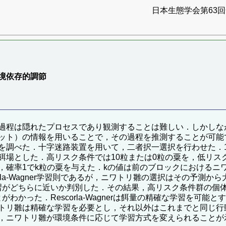
日本生態学会第63回全
境依存的調節
過程は隠れたプロセスであり観測することは難しい．しかしな
ット）の情報を用いることで，その過程を推測することが可能
を調べた．十字迷路装置を用いて，二者択一選択を行わせた．1
場とした．高リスク条件では10粒または0粒の粟を，低リスク
，確率1でk粒の粟を与えた．kの値は前のブロックにおけるニ
rla-Wagner学習則であるが，ニワトリ雛の選択はその予測
学習がどちらに近いか判別した．その結果，高リスク条件群の個体ほどR
がわかった．Rescorla-Wagnerは餌量の精確な学習を可能と
トリ雛は精確な学習を必要とし，それ以外はこれまでと同じ行
，ニワトリ雛が環境条件に応じて学習方式を変えられることが