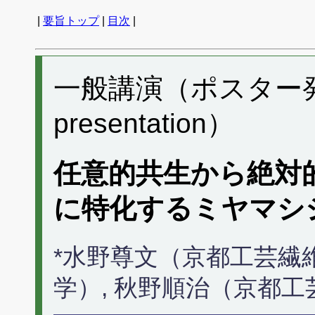
|
要旨トップ
|
目次
|
一般講演（ポスター発表） 
presentation）
任意的共生から絶対
に特化するミヤマシ
*水野尊文（京都工芸繊
学）, 秋野順治（京都