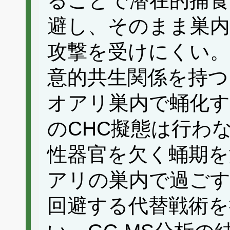
ることで潜在的捕食
避し、そのまま巣
攻撃を受けにくい。
意的共生関係を持
オアリ巣内で蛹化
のCHC擬態は行わ
性器官を欠く蛹期を
アリの巣内で過ご
回避する代替戦術を