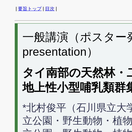
|
要旨トップ
|
目次
|
一般講演（ポスター発表） 
presentation）
タイ南部の天然林・
地上性小型哺乳類群
*北村俊平（石川県立大学）, S
立公園・野生動物・植物保全局）