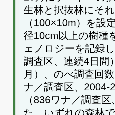
生林と択抜林にそれ
（100×10m）を
径10cm以上の樹
ェノロジーを記録し
調査区、連続4日間）
月）、のべ調査回数
ナ／調査区、2004-
（836ワナ／調査区、
た。いずれの森林で