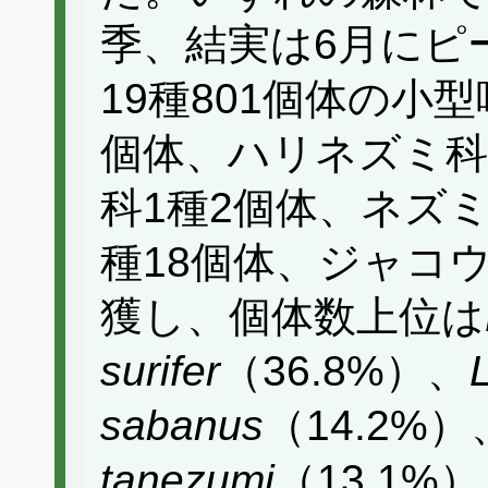
季、結実は6月にピ
19種801個体の小
個体、ハリネズミ科
科1種2個体、ネズミ
種18個体、ジャコ
獲し、個体数上位は
surifer
（36.8%）、
sabanus
（14.2%）
tanezumi
（13.1%