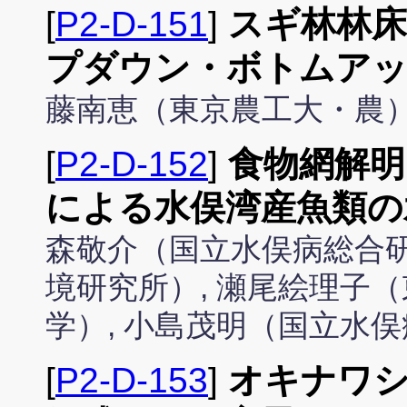
[
P2-D-151
]
スギ林林
プダウン・ボトムアッ
藤南恵（東京農工大・農
[
P2-D-152
]
食物網解明
による水俣湾産魚類の
森敬介（国立水俣病総合研
境研究所）, 瀬尾絵理子（
学）, 小島茂明（国立水
[
P2-D-153
]
オキナワ