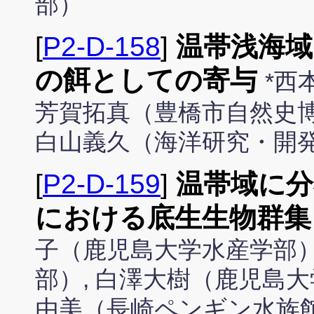
部）
[
P2-D-158
]
温帯浅海域
の餌としての寄与
*西
芳賀拓真（豊橋市自然史博
白山義久（海洋研究・開
[
P2-D-159
]
温帯域に
における底生生物群集
子（鹿児島大学水産学部）
部）, 白澤大樹（鹿児島大
由美（長崎ペンギン水族館