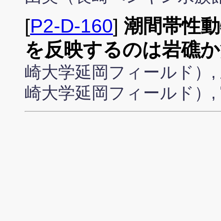
[
P2-D-160
]
潮間帯性動
を反映するのは岩礁か
崎大学延岡フィールド）, 
崎大学延岡フィールド）,