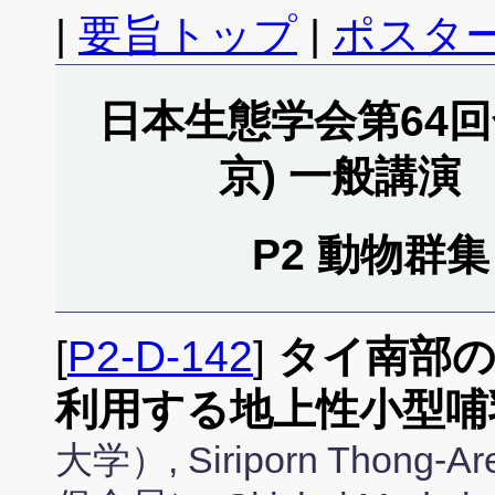
|
要旨トップ
|
ポスタ
日本生態学会第64回全
京) 一般講演
P2 動物群集 
[
P2-D-142
]
タイ南部の
利用する地上性小型哺
大学）, Siriporn Th