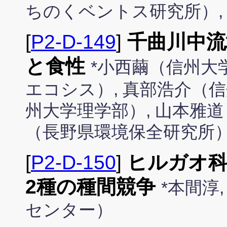
ちのくベントス研究所）,
[
P2-D-149
]
千曲川中流
と食性
*小西繭（信州大
エコシス）, 真部浩介（信
州大学理学部）, 山本雅道
（長野県環境保全研究所
[
P2-D-150
]
ヒルガオ
2種の種間競争
*本間淳
センター）