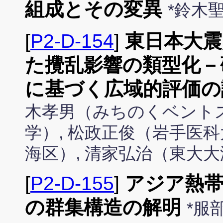
組成とその変異
*鈴木
[
P2-D-154
]
東日本大震
た攪乱影響の類型化－
に基づく広域的評価の
木孝男（みちのくベントス
学）, 松政正俊（岩手医科
海区）, 清家弘治（東大大
[
P2-D-155
]
アジア熱
の群集構造の解明
*服