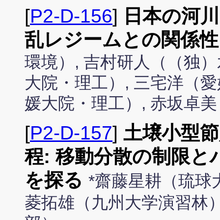
[
P2-D-156
]
日本の河川
乱レジームとの関係性
環境）, 吉村研人（（独）
大院・理工）, 三宅洋（愛
媛大院・理工）, 赤坂卓
[
P2-D-157
]
土壌小型節
程: 移動分散の制限
を探る
*齋藤星耕（琉球
菱拓雄（九州大学演習林）