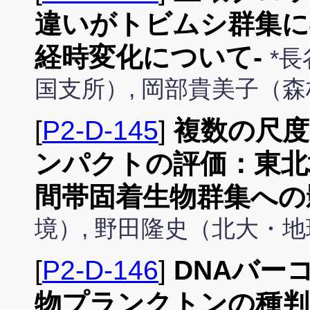
違いがトビムシ群集に
経時変化について-
*
国支所）, 岡部貴美子（
[
P2-D-145
]
複数の尺
ンパクトの評価：東北
間帯固着生物群集への
境）, 野田隆史（北大・
[
P2-D-146
]
DNAバー
物プランクトンの種判