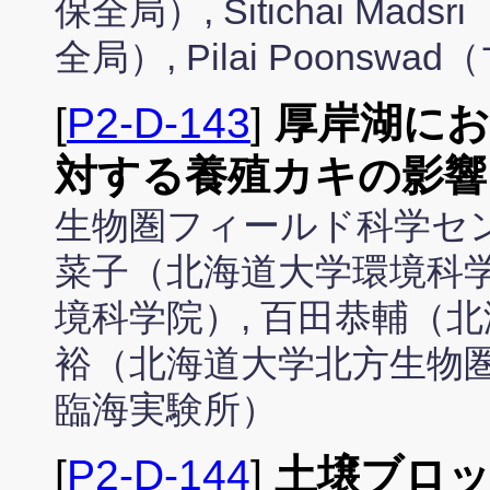
保全局）, Sitichai M
全局）, Pilai Poonsw
[
P2-D-143
]
厚岸湖に
対する養殖カキの影響
生物圏フィールド科学セン
菜子（北海道大学環境科学
境科学院）, 百田恭輔（北
裕（北海道大学北方生物
臨海実験所）
[
P2-D-144
]
土壌ブロ