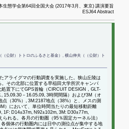
本生態学会第64回全国大会 (2017年3月、東京) 講演要旨
ESJ64 Abstract
夫（（公財）トトロのふるさと基金）, 横山伸夫（（公財）ト
いたアライグマの行動調査を実施した。狭山丘陵は
いる。その北部に位置する早稲田大学所沢キャンパ
にてGPS首輪（CIRCUIT DESIGN，GLT-
5.09.30－16.05.09, 3時間間隔）および3M（オ
29地点（30%）, 3M:2187地点（38%）と、メスの測
3M）において、単位時間当たりの最短移動距離
m, N92±102m, 3M: D30±77m,
考えられる。各月の行動圏（95％固定カーネル法）
認められた。各個体の行動圏内には日中の測位点が集中する地