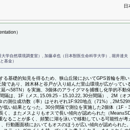
日
tation）
田大学自然環境調査室）, 加藤卓也（日本獣医生命科学大学）, 堀井達
さと基金）
する基礎的知見を得るため、狭山丘陵においてGPS首輪を用
独立丘陵であり、雑木林と谷戸が入り組んだ里山環境が広がって
延べ58TN）を実施、3個体のアライグマを捕獲し化学的不動化処置下
メス, 15.09.25－15.10.22, 30分間隔）、2M（オス, 1
る。データの測位成功数（率）はそれぞれ1F:920地点（71%）, 2M:5
低い結果となった。30分間隔で測位を実施した2個体（1F・
スよりもオスで長い傾向が認められた（Mean±SD, 1F: D14±37
は湖と重なることが多く、頻繁に湖を泳いで移動している可能性が
:716±86haとなり、行動圏面積においてもオスのほうが広い傾向が