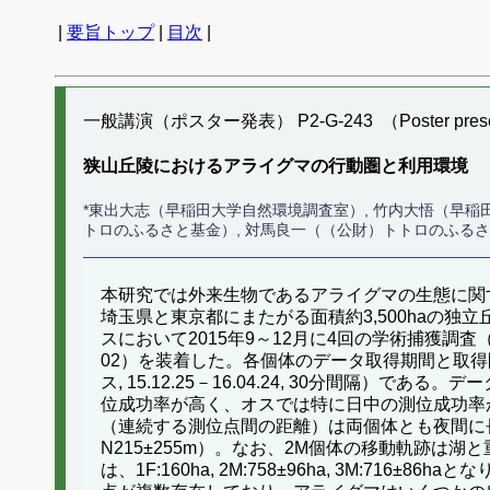
|
要旨トップ
|
目次
|
一般講演（ポスター発表） P2-G-243 （Poster presen
狭山丘陵におけるアライグマの行動圏と利用環境
*東出大志（早稲田大学自然環境調査室）, 竹内大悟（早稲
トロのふるさと基金）, 対馬良一（（公財）トトロのふる
本研究では外来生物であるアライグマの生態に関
埼玉県と東京都にまたがる面積約3,500haの
スにおいて2015年9～12月に4回の学術捕獲調査（
02）を装着した。各個体のデータ取得期間と取得間隔は、1F（
ス, 15.12.25－16.04.24, 30分間隔）であ
位成功率が高く、オスでは特に日中の測位成功率が
（連続する測位点間の距離）は両個体とも夜間に長く、またメ
N215±255m）。なお、2M個体の移動軌跡
は、1F:160ha, 2M:758±96ha, 3M