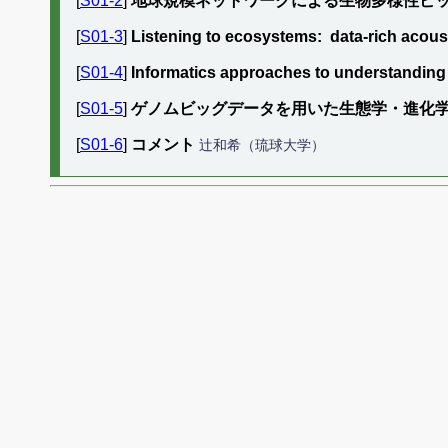
[
S01-2
]
地球規模ネットワークによる生物多様性ビ
[
S01-3
]
Listening to ecosystems: data-rich acou
[
S01-4
]
Informatics approaches to understandin
[
S01-5
]
ゲノムビッグデータを用いた生態学・進化
[
S01-6
]
コメント
辻和希（琉球大学）