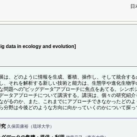
日
n ecology and evolution]
展は、どのように情報を生成、蓄積、操作し、そして統合する
し、それを解析する新しい技術と能力は、生態学や進化生物学
な問題への”ビッグデータ”アプローチに焦点をあてる。シンポ
データアプローチについて講演する。講演は、個々の研究紹介
ながるのか、また、これまでにアプローチできなかったどのよ
ら分野は今後どのような方向に向かっていくのかについて探っ
研究
久保田康裕（琉球大学）