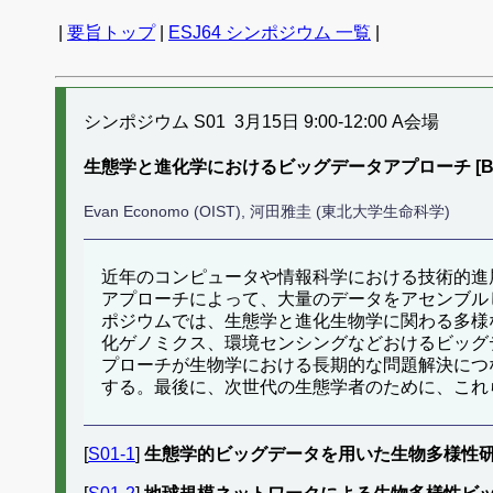
|
要旨トップ
|
ESJ64 シンポジウム 一覧
|
シンポジウム S01 3月15日 9:00-12:00 A会場
生態学と進化学におけるビッグデータアプローチ [Big data i
Evan Economo (OIST), 河田雅圭 (東北大学生命科学)
近年のコンピュータや情報科学における技術的進
アプローチによって、大量のデータをアセンブル
ポジウムでは、生態学と進化生物学に関わる多様
化ゲノミクス、環境センシングなどおけるビッグ
プローチが生物学における長期的な問題解決につ
する。最後に、次世代の生態学者のために、これ
[
S01-1
]
生態学的ビッグデータを用いた生物多様性